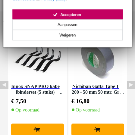
Accepteren
Accessoires (4)
Aanpassen
Weigeren
Innox SNAP PRO kabe
Nichiban Gaffa Tape 1
D
lbinderset (5 stuks)
200 - 50 mm 50 mtr. Gr
a
ey
€ 7,50
€ 16,80
€
Op voorraad
Op voorraad
+
+