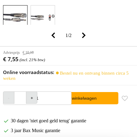
1
/
2
Adviesprijs
€ 10,10
€ 7,55
(incl. 21% btw)
Online voorraadstatus:
Bestel nu en ontvang binnen circa 5
weken
In winkelwagen
30 dagen 'niet goed geld terug' garantie
3 jaar Bax Music garantie