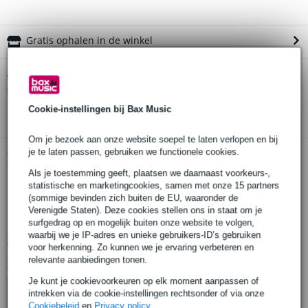
Gratis ophalen in de winkel
Stagg SAC3PSXF DL female-XLR naar 6.35
Twijfel je of de
mm stereo jack-male 3 m
bij je past? Doe de check.
Cookie-instellingen bij Bax Music
Start de check
Om je bezoek aan onze website soepel te laten verlopen en bij
je te laten passen, gebruiken we functionele cookies.
Productinformatie
Als je toestemming geeft, plaatsen we daarnaast voorkeurs-,
connector 1: XLR female, 3-polig
statistische en marketingcookies, samen met onze 15 partners
(sommige bevinden zich buiten de EU, waaronder de
connector 2: jack male 6.3 mm stereo
Verenigde Staten). Deze cookies stellen ons in staat om je
goede signaalkwaliteit
surfgedrag op en mogelijk buiten onze website te volgen,
waarbij we je IP-adres en unieke gebruikers-ID’s gebruiken
Bekijk alle productspecificaties
voor herkenning. Zo kunnen we je ervaring verbeteren en
relevante aanbiedingen tonen.
Bekijk ook eens (4)
Je kunt je cookievoorkeuren op elk moment aanpassen of
intrekken via de cookie-instellingen rechtsonder of via onze
Cookiebeleid
en
Privacy policy
.