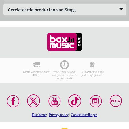
Gerelateerde producten van Stagg
Gratis verzending vanaf
Voor 23:00 besteld,
30 dagen 'niet goed
€ 99,-
morgen in huis (mits
geld terug' garantie!
op voorraad)
BLOG
Disclaimer
|
Privacy policy
|
Cookie-instellingen