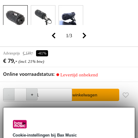
1
/
3
Adviesprijs
€ 135,-
-41%
€ 79,-
(incl. 21% btw)
Online voorraadstatus:
Levertijd onbekend
In winkelwagen
30 dagen 'niet goed geld terug' garantie
3 jaar Bax Music garantie
Cookie-instellingen bij Bax Music