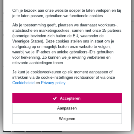
Om je bezoek aan onze website soepel te laten verlopen en bij
Gratis ophalen in de winkel
je te laten passen, gebruiken we functionele cookies.
Als je toestemming geeft, plaatsen we daarnaast voorkeurs-,
Rycote Classic-Softie 18 (19/22)
Twijfel je of de
statistische en marketingcookies, samen met onze 15 partners
windscherm 18 cm
bij je past? Doe de check.
(sommige bevinden zich buiten de EU, waaronder de
Verenigde Staten). Deze cookies stellen ons in staat om je
Start de check
surfgedrag op en mogelijk buiten onze website te volgen,
waarbij we je IP-adres en unieke gebruikers-ID’s gebruiken
voor herkenning. Zo kunnen we je ervaring verbeteren en
relevante aanbiedingen tonen.
Productinformatie
Je kunt je cookievoorkeuren op elk moment aanpassen of
windshield / windscherm voor microfoon
intrekken via de cookie-instellingen rechtsonder of via onze
Cookiebeleid
en
Privacy policy
.
veel gebruikt voor langere richtpijpen
geschikt voor shotgun microfoons die niet langer zijn dan 18 cm,
onder andere de AKG C 568 EB en CK 68 ULS C460B Red, de
Accepteren
Azden SG(M)-1X, de BeyerDynamic MCE 87vs, MC 836, MC
716, MC 726, MCE 86 N (C) S en MC 736, de ClockAudio
Aanpassen
C850E, de DPA 4017, de JVC - DY-70U, de Røde NTG-3, de
Sanken CS 3, de Sennheiser MKH 416, MKH 418, ME 66 K6 en
Weigeren
ME 80 K3U, de Sony ECM 80S, ECM 670 en ECM 678
Bekijk alle productspecificaties