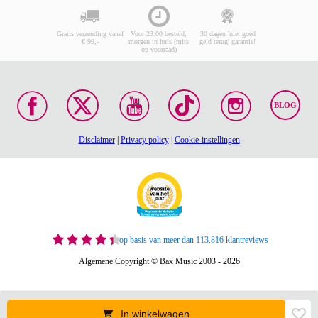
Gratis verzending vanaf
Voor 23:00 besteld,
30 dagen 'niet goed
€ 99,-
morgen in huis (mits
geld terug' garantie!
op voorraad)
BLOG
Disclaimer
|
Privacy policy
|
Cookie-instellingen
op basis van meer dan 113.816 klantreviews
Algemene Copyright © Bax Music 2003 - 2026
In winkelwagen