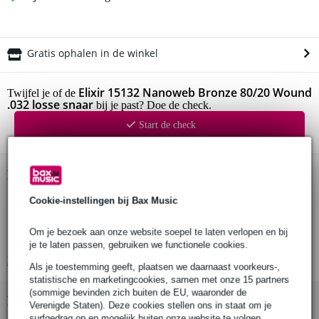
Gratis ophalen in de winkel
Elixir 15132 Nanoweb Bronze 80/20 Wound
Twijfel je of de
.032 losse snaar
bij je past? Doe de check.
Start de check
Productinformatie
Elixir AC032
Cookie-instellingen bij Bax Music
losse akoestische-westerngitaarsnaar
Om je bezoek aan onze website soepel te laten verlopen en bij
dikte: 0.032 inch
je te laten passen, gebruiken we functionele cookies.
Bekijk alle productspecificaties
Als je toestemming geeft, plaatsen we daarnaast voorkeurs-,
statistische en marketingcookies, samen met onze 15 partners
(sommige bevinden zich buiten de EU, waaronder de
Bekijk ook eens (2)
Verenigde Staten). Deze cookies stellen ons in staat om je
surfgedrag op en mogelijk buiten onze website te volgen,