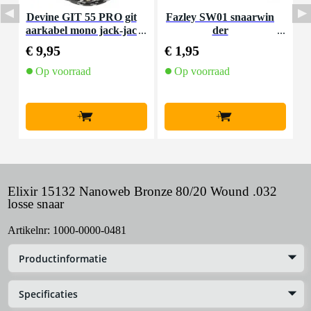
Devine GIT 55 PRO git
Fazley SW01 snaarwin
F
aarkabel mono jack-jac
der
k haaks 5.5 meter
€ 9,95
€ 1,95
€
Op voorraad
Op voorraad
+
+
Elixir 15132 Nanoweb Bronze 80/20 Wound .032
losse snaar
Artikelnr:
1000-0000-0481
Productinformatie
Specificaties