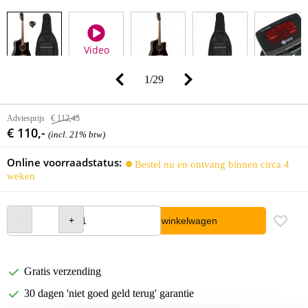
Video
1
/
29
Adviesprijs
€ 112,45
€ 110,-
(incl. 21% btw)
Online voorraadstatus:
Bestel nu en ontvang binnen circa 4
weken
In winkelwagen
Gratis verzending
30 dagen 'niet goed geld terug' garantie