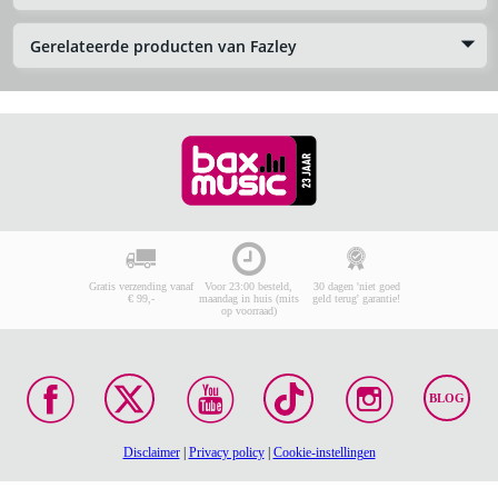
Gerelateerde producten van Fazley
Gratis verzending vanaf
Voor 23:00 besteld,
30 dagen 'niet goed
€ 99,-
maandag in huis (mits
geld terug' garantie!
op voorraad)
BLOG
Disclaimer
|
Privacy policy
|
Cookie-instellingen