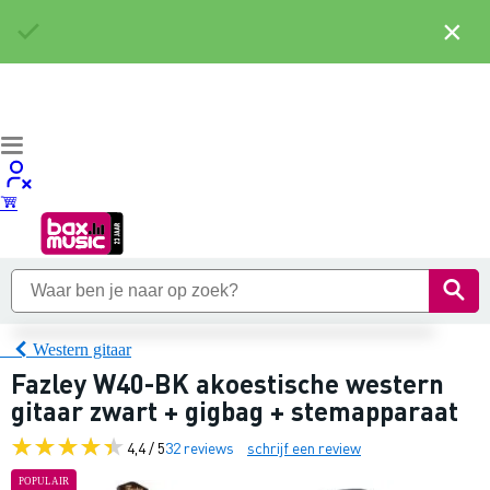
×
Western gitaar
Fazley W40-BK akoestische western
gitaar zwart + gigbag + stemapparaat
4,4 / 5
32 reviews
schrijf een review
POPULAIR