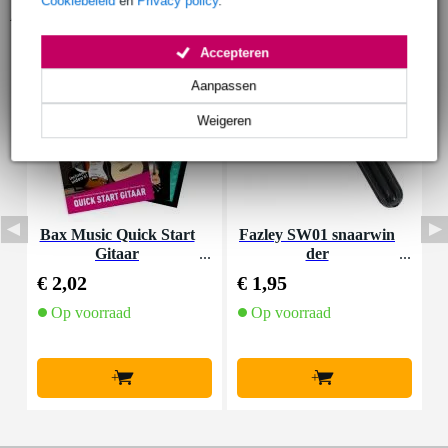
Cookiebeleid
en
Privacy policy
.
Accessoires (28)
Accepteren
Aanpassen
Weigeren
Bax Music Quick Start
Fazley SW01 snaarwin
Gitaar
der
K
€ 2,02
€ 1,95
€
Op voorraad
Op voorraad
+
+