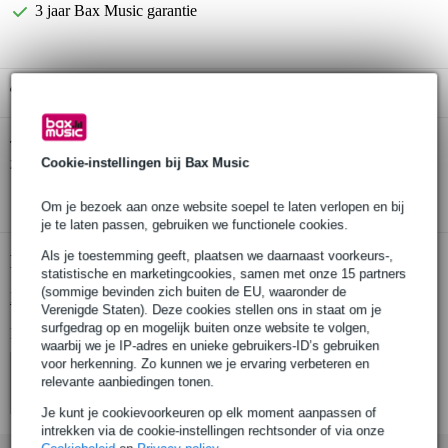
3 jaar Bax Music garantie
Gratis ophalen in de winkel
Fazley W40-BK akoestische western gitaar
Twijfel je of de
zwart + gigbag + stemapparaat
Cookie-instellingen bij Bax Music
bij je past? Doe de check.
Start de check
Om je bezoek aan onze website soepel te laten verlopen en bij
je te laten passen, gebruiken we functionele cookies.
Als je toestemming geeft, plaatsen we daarnaast voorkeurs-,
Productinformatie
statistische en marketingcookies, samen met onze 15 partners
(sommige bevinden zich buiten de EU, waaronder de
Bekijk alle productspecificaties
Verenigde Staten). Deze cookies stellen ons in staat om je
surfgedrag op en mogelijk buiten onze website te volgen,
Bekijk ook eens (1)
waarbij we je IP-adres en unieke gebruikers-ID’s gebruiken
voor herkenning. Zo kunnen we je ervaring verbeteren en
relevante aanbiedingen tonen.
Je kunt je cookievoorkeuren op elk moment aanpassen of
intrekken via de cookie-instellingen rechtsonder of via onze