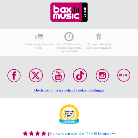
Gratis verzending vanaf
Voor 23:00 besteld,
30 dagen 'niet goed
€ 99,-
morgen in huis (mits
geld terug' garantie!
op voorraad)
BLOG
Disclaimer
|
Privacy policy
|
Cookie-instellingen
op basis van meer dan 113.816 klantreviews