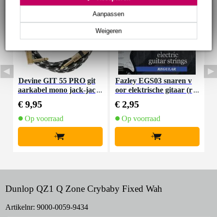
Aanpassen
Weigeren
Devine GIT 55 PRO git
Fazley EGS03 snaren v
F
aarkabel mono jack-jac
oor elektrische gitaar (r
k haaks 5.5 meter
egular)
€ 9,95
€ 2,95
€
Op voorraad
Op voorraad
+
+
Dunlop QZ1 Q Zone Crybaby Fixed Wah
Artikelnr:
9000-0059-9434