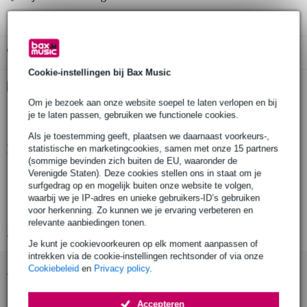
Gratis ophalen in de winkel
Cookie-instellingen bij Bax Music
Kies nu voor 2 jaar extra Bax Music garantie en meer
voordelen
Om je bezoek aan onze website soepel te laten verlopen en bij
je te laten passen, gebruiken we functionele cookies.
€ 11,30 eenmalig
Als je toestemming geeft, plaatsen we daarnaast voorkeurs-,
Productinformatie
statistische en marketingcookies, samen met onze 15 partners
(sommige bevinden zich buiten de EU, waaronder de
Verenigde Staten). Deze cookies stellen ons in staat om je
type effect: fixed wah
surfgedrag op en mogelijk buiten onze website te volgen,
regelingen: volume, q zone, peak
waarbij we je IP-adres en unieke gebruikers-ID’s gebruiken
ingang: 6.35 mm mono jack-kabel
voor herkenning. Zo kunnen we je ervaring verbeteren en
relevante aanbiedingen tonen.
Bekijk alle productspecificaties
Je kunt je cookievoorkeuren op elk moment aanpassen of
intrekken via de cookie-instellingen rechtsonder of via onze
Cookiebeleid
en
Privacy policy
.
Accessoires (19)
Accepteren