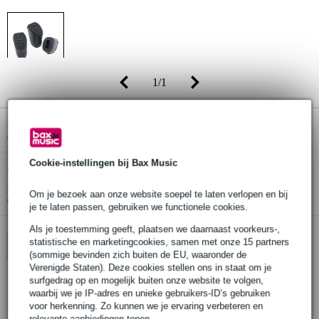
1
/
1
Adviesprijs
€ 14,20
€ 11,40
(incl. 21% btw)
Cookie-instellingen bij Bax Music
Online voorraadstatus:
Op voorraad
Nog 1 stuk op voorraad in ons magazijn
Om je bezoek aan onze website soepel te laten verlopen en bij
(en nog ruim voldoende voorraad beschikbaar bij de leverancier)
je te laten passen, gebruiken we functionele cookies.
Als je toestemming geeft, plaatsen we daarnaast voorkeurs-,
statistische en marketingcookies, samen met onze 15 partners
In winkelwagen
(sommige bevinden zich buiten de EU, waaronder de
Verenigde Staten). Deze cookies stellen ons in staat om je
surfgedrag op en mogelijk buiten onze website te volgen,
waarbij we je IP-adres en unieke gebruikers-ID’s gebruiken
Bestel voor 23:00 = morgen in huis
voor herkenning. Zo kunnen we je ervaring verbeteren en
relevante aanbiedingen tonen.