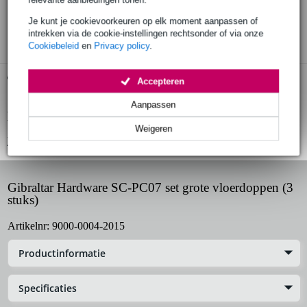
30 dagen 'niet goed geld terug' garantie
Je kunt je cookievoorkeuren op elk moment aanpassen of
3 jaar Bax Music garantie
intrekken via de cookie-instellingen rechtsonder of via onze
Cookiebeleid
en
Privacy policy
.
Gratis ophalen in de winkel
Accepteren
Aanpassen
Productinformatie
Weigeren
Bekijk alle productspecificaties
Gibraltar Hardware SC-PC07 set grote vloerdoppen (3
stuks)
Artikelnr:
9000-0004-2015
Productinformatie
Specificaties