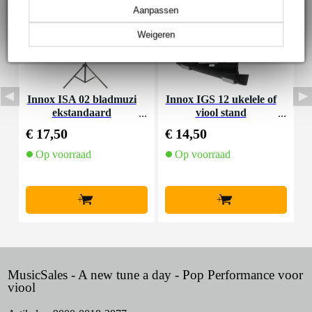
Aanpassen
Weigeren
Innox ISA 02 bladmuzi
Innox IGS 12 ukelele of
K
ekstandaard
viool stand
e
€ 17,50
€ 14,50
€
Op voorraad
Op voorraad
+
+
MusicSales - A new tune a day - Pop Performance voor
viool