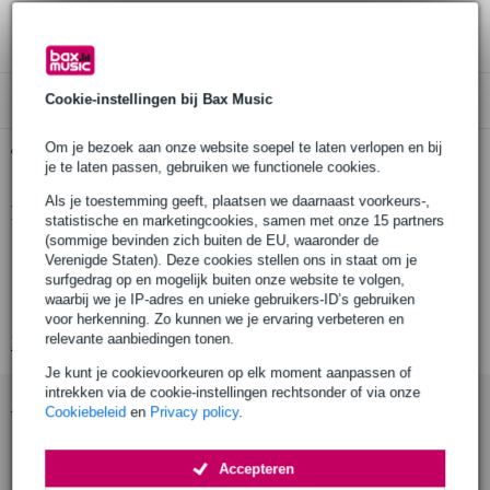
3 jaar Bax Music garantie
Cookie-instellingen bij Bax Music
Alleen geschikt voor:
Om je bezoek aan onze website soepel te laten verlopen en bij
Gratis ophalen in de winkel
je te laten passen, gebruiken we functionele cookies.
Als je toestemming geeft, plaatsen we daarnaast voorkeurs-,
Productinformatie
statistische en marketingcookies, samen met onze 15 partners
(sommige bevinden zich buiten de EU, waaronder de
A new tune a day - Pop Performance Pieces voor viool
Verenigde Staten). Deze cookies stellen ons in staat om je
uitgeverij: Boston Music / Musicsales
surfgedrag op en mogelijk buiten onze website te volgen,
waarbij we je IP-adres en unieke gebruikers-ID’s gebruiken
ISBN: 9781780385112
voor herkenning. Zo kunnen we je ervaring verbeteren en
relevante aanbiedingen tonen.
Bekijk alle productspecificaties
Je kunt je cookievoorkeuren op elk moment aanpassen of
intrekken via de cookie-instellingen rechtsonder of via onze
Accessoires (12)
Cookiebeleid
en
Privacy policy
.
Accepteren