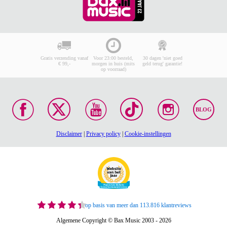
Gratis verzending vanaf
Voor 23:00 besteld,
30 dagen 'niet goed
€ 99,-
morgen in huis (mits
geld terug' garantie!
op voorraad)
BLOG
Disclaimer
|
Privacy policy
|
Cookie-instellingen
op basis van meer dan 113.816 klantreviews
Algemene Copyright © Bax Music 2003 - 2026