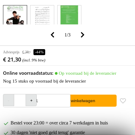
1
/
3
Adviesprijs
€ 38,-
-44%
€ 21,30
(incl. 9% btw)
Online voorraadstatus:
Op voorraad bij de leverancier
Nog 15 stuks op voorraad bij de leverancier
In winkelwagen
Bestel voor 23:00 = over circa 7 werkdagen in huis
30 dagen 'niet goed geld terug' garantie