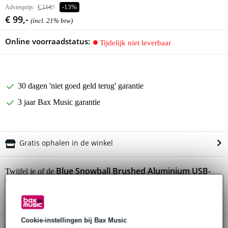
Adviesprijs
€ 114,-
-13%
€ 99,-
(incl. 21% btw)
Online voorraadstatus:
Tijdelijk niet leverbaar
30 dagen 'niet goed geld terug' garantie
3 jaar Bax Music garantie
Gratis ophalen in de winkel
Blue Snowball Brushed Aluminium USB-
Twijfel je of de
condensatormicrofoon
bij je past? Doe de check.
Start de check
Cookie-instellingen bij Bax Music