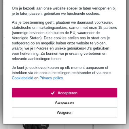
Productinformatie
Om je bezoek aan onze website soepel te laten verlopen en bij
gebruiksvriendelijke USB-condensatormicrofoon
je te laten passen, gebruiken we functionele cookies.
plug-and-play voor PC, Mac en iPad (geen driver installatie)
Als je toestemming geeft, plaatsen we daarnaast voorkeurs-,
compact en stijlvol ontwerp
statistische en marketingcookies, samen met onze 15 partners
(sommige bevinden zich buiten de EU, waaronder de
Bekijk alle productspecificaties
Verenigde Staten). Deze cookies stellen ons in staat om je
surfgedrag op en mogelijk buiten onze website te volgen,
Bekijk ook eens (4)
waarbij we je IP-adres en unieke gebruikers-ID’s gebruiken
voor herkenning. Zo kunnen we je ervaring verbeteren en
relevante aanbiedingen tonen.
Je kunt je cookievoorkeuren op elk moment aanpassen of
intrekken via de cookie-instellingen rechtsonder of via onze
Cookiebeleid
en
Privacy policy
.
Accessoires (8)
Accepteren
Aanpassen
Weigeren