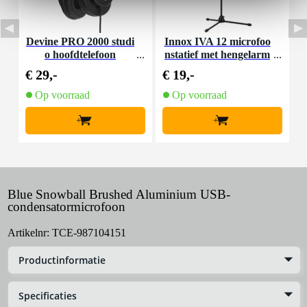
Devine PRO 2000 studi
Innox IVA 12 microfoo
D
o hoofdtelefoon
nstatief met hengelarm
€ 29,-
€ 19,-
€
Op voorraad
Op voorraad
+
+
Blue Snowball Brushed Aluminium USB-
condensatormicrofoon
Artikelnr:
TCE-987104151
Productinformatie
Specificaties