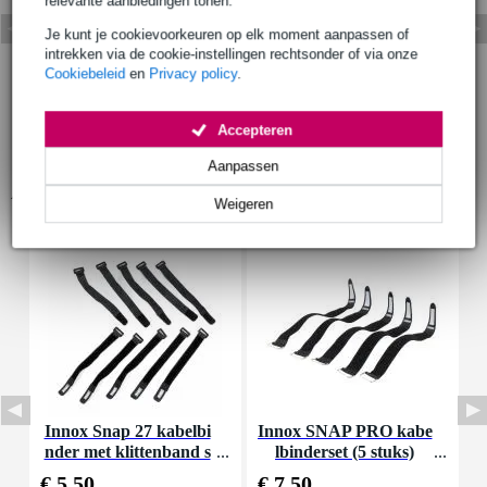
relevante aanbiedingen tonen.
Je kunt je cookievoorkeuren op elk moment aanpassen of
intrekken via de cookie-instellingen rechtsonder of via onze
Cookiebeleid
en
Privacy policy
.
Accepteren
Aanpassen
Accessoires (7)
Weigeren
Innox Snap 27 kabelbi
Innox SNAP PRO kabe
nder met klittenband s
lbinderset (5 stuks)
K
mal zwart (10 stuks)
€ 5,50
€ 7,50
€