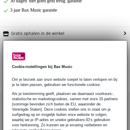
30 dagen 'niet goed geld terug' garantie
3 jaar Bax Music garantie
Gratis ophalen in de winkel
Productinformatie
USB kabel
Cookie-instellingen bij Bax Music
high speed 2.0 audio geoptimaliseerd
verloopt van USB-A male naar USB-B male recht
Om je bezoek aan onze website soepel te laten verlopen en bij
Bekijk alle productspecificaties
je te laten passen, gebruiken we functionele cookies.
Als je toestemming geeft, plaatsen we daarnaast voorkeurs-,
statistische en marketingcookies, samen met onze 15 partners
Bekijk ook eens (6)
(sommige bevinden zich buiten de EU, waaronder de
Verenigde Staten). Deze cookies stellen ons in staat om je
surfgedrag op en mogelijk buiten onze website te volgen,
waarbij we je IP-adres en unieke gebruikers-ID’s gebruiken
voor herkenning. Zo kunnen we je ervaring verbeteren en