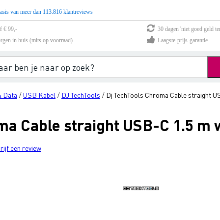
asis van meer dan 113.816 klantreviews
f € 99,-
30 dagen 'niet goed geld te
rgen in huis (mits op voorraad)
Laagste-prijs-garantie
& Data
USB Kabel
DJ TechTools
Dj TechTools Chroma Cable straight U
/
/
/
ma Cable straight USB-C 1.5 m 
rijf een review