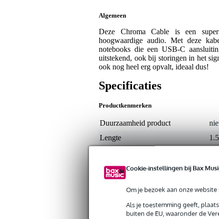
Algemeen
Deze Chroma Cable is een supers
hoogwaardige audio. Met deze kabel
notebooks die een USB-C aansluiting
uitstekend, ook bij storingen in het si
ook nog heel erg opvalt, ideaal dus!
Specificaties
Productkenmerken
Duurzaamheid product
nie
Lengte
1.
Type data connector
US
Cookie-instellingen bij Bax Musi
Gewicht en afmetingen inclusief verpakking
Om je bezoek aan onze website s
Gewicht
65 
(incl. verpakking)
Als je toestemming geeft, plaat
Afmeting
10,
(incl. verpakking)
buiten de EU, waaronder de Vere