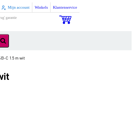
Mijn account
Winkels
Klantenservice
rug' garantie
SB-C 1.5 m wit
wit