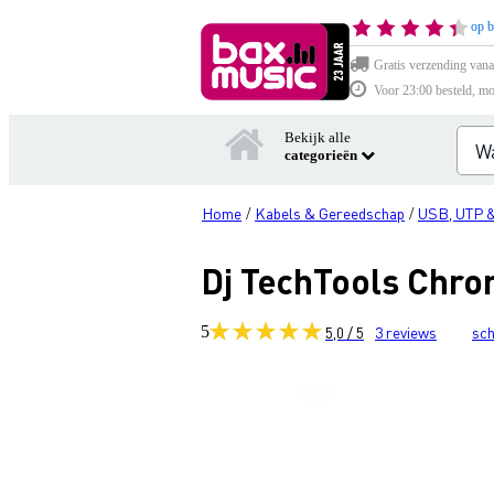
op b
Gratis verzending vana
Voor 23:00 besteld, mo
Bekijk alle
categorieën
Home
Kabels & Gereedschap
USB, UTP 
/
/
Dj TechTools Chro
5
5,0 / 5
3
reviews
sch