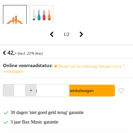
1
/
2
€ 42,-
(incl. 21% btw)
Online voorraadstatus:
Bestel nu en ontvang binnen circa 7
werkdagen
In winkelwagen
30 dagen 'niet goed geld terug' garantie
3 jaar Bax Music garantie