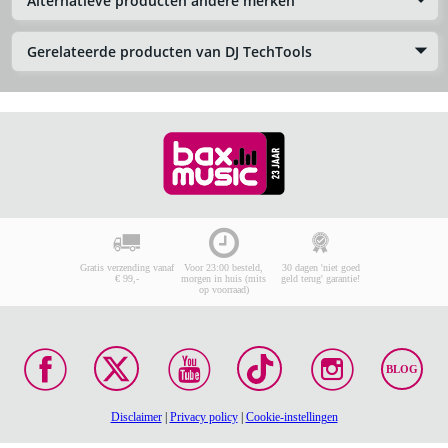
Alternatieve producten andere merken
Gerelateerde producten van DJ TechTools
Gratis verzending vanaf
Voor 23:00 besteld,
30 dagen 'niet goed
€ 99,-
morgen in huis (mits
geld terug' garantie!
op voorraad)
BLOG
Disclaimer
|
Privacy policy
|
Cookie-instellingen