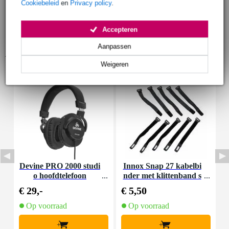
Cookiebeleid
en
Privacy policy
.
Accepteren
Aanpassen
Accessoires (10)
Weigeren
Devine PRO 2000 studi
Innox Snap 27 kabelbi
I
o hoofdtelefoon
nder met klittenband s
mal zwart (10 stuks)
€ 29,-
€ 5,50
€
Op voorraad
Op voorraad
+
+