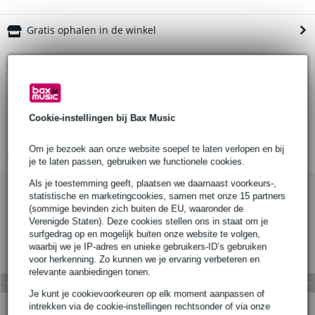
Gratis ophalen in de winkel
Productinformatie
hoge kwaliteit USB-C kabel
USB-C naar USB-B
Cookie-instellingen bij Bax Music
lengte: 1.5 meter
Om je bezoek aan onze website soepel te laten verlopen en bij
Bekijk alle productspecificaties
je te laten passen, gebruiken we functionele cookies.
Als je toestemming geeft, plaatsen we daarnaast voorkeurs-,
Bekijk ook eens (5)
statistische en marketingcookies, samen met onze 15 partners
(sommige bevinden zich buiten de EU, waaronder de
Verenigde Staten). Deze cookies stellen ons in staat om je
surfgedrag op en mogelijk buiten onze website te volgen,
waarbij we je IP-adres en unieke gebruikers-ID’s gebruiken
voor herkenning. Zo kunnen we je ervaring verbeteren en
relevante aanbiedingen tonen.
Je kunt je cookievoorkeuren op elk moment aanpassen of
intrekken via de cookie-instellingen rechtsonder of via onze