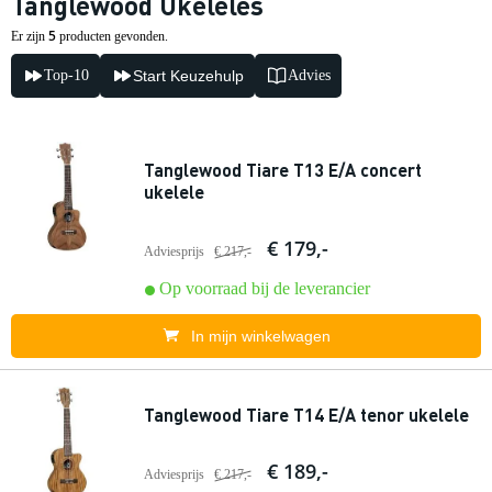
Tanglewood Ukeleles
5
Er zijn
producten gevonden.
Top-10
Start Keuzehulp
Advies
Tanglewood Tiare T13 E/A concert
ukelele
€ 179,-
Adviesprijs
€ 217,-
Op voorraad bij de leverancier
In mijn winkelwagen
Tanglewood Tiare T14 E/A tenor ukelele
€ 189,-
Adviesprijs
€ 217,-