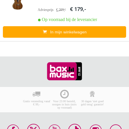
€ 179,-
Adviesprijs
€ 205,-
Op voorraad bij de leverancier
In mijn winkelwagen
Gratis verzending vanaf
Voor 23:00 besteld,
30 dagen 'niet goed
€ 99,-
morgen in huis (mits
geld terug' garantie!
op voorraad)