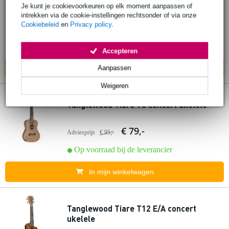
Tanglewood Tiare T19 tenor ukelele
Je kunt je cookievoorkeuren op elk moment aanpassen of
intrekken via de cookie-instellingen rechtsonder of via onze
Cookiebeleid
en
Privacy policy
.
€ 125,-
Adviesprijs
€ 156,-
Op voorraad bij de leverancier
Accepteren
In mijn winkelwagen
Aanpassen
Weigeren
Tanglewood Tiare T3 concert ukelele
€ 79,-
Adviesprijs
€ 95,-
Op voorraad bij de leverancier
In mijn winkelwagen
Tanglewood Tiare T12 E/A concert
ukelele