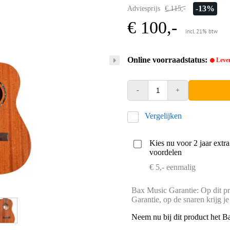
-13%
Adviesprijs
€ 115,-
€ 100,-
incl. 21% btw
Online voorraadstatus:
Lever
-
+
Vergelijken
Kies nu voor 2 jaar extr
voordelen
€ 5,- eenmalig
Bax Music Garantie: Op dit pr
Garantie, op de snaren krijg je
Neem nu bij dit product het B