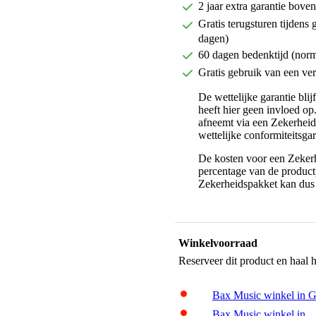
2 jaar extra garantie bov
Gratis terugsturen tijdens 
dagen)
60 dagen bedenktijd (nor
Gratis gebruik van een ver
De wettelijke garantie bli
heeft hier geen invloed op
afneemt via een Zekerhei
wettelijke conformiteitsgar
De kosten voor een Zekerh
percentage van de productp
Zekerheidspakket kan dus 
Winkelvoorraad
Reserveer dit product en haal 
Bax Music winkel in 
Bax Music winkel in