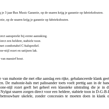
g je 3 jaar Bax Music Garantie, op de snaren krijg je garantie op fabrieksfouten.
tie, op de snaren krijg je garantie op fabrieksfouten.
ect aanspreekt bij eerste aanraking.
ect een heldere, stabiele toon.
met comfortabel C-halsprofiel.
e-stijl rozet en satijnen lak.
 van massief hout.
 van mahonie die met elke aanslag een rijke, gebalanceerde klank geef
oen. De mahonie-hals met palissander toets voelt prettig aan in de han
ne-stijl rozet geeft het geheel een klassieke uitstraling die je in di
 Nylgut snaren zorgen direct voor een heldere, stabiele toon in D-G-B-
trouwbare ukelele, zonder concessies te moeten doen in klank o