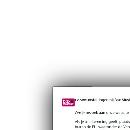
Cookie-instellingen bij Bax Musi
Om je bezoek aan onze website s
Gratis verzending vanaf €
Als je toestemming geeft, plaat
30 dagen 'niet goed geld ter
buiten de EU, waaronder de Vere