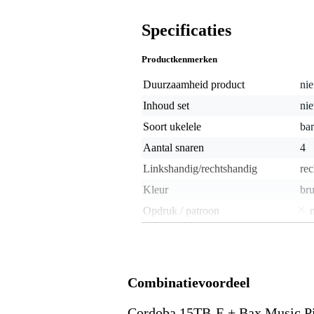
Specificaties
Productkenmerken
Duurzaamheid product
nie
Inhoud set
nie
Soort ukelele
bar
Aantal snaren
4
Linkshandig/rechtshandig
rec
Kleur
bru
Opdruk / patroon
Klank ukelele
tra
Met element
Bodyconstructie
ge
Combinatievoordeel
Houtsoort top
ge
Cordoba 15TB-E + Bax Music P