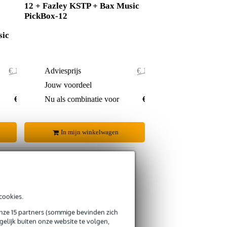
12 + Fazley KSTP + Bax Music
PickBox-12
sic
€ 105,80
Adviesprijs
€ 116,40
€ 0,80
Jouw voordeel
€ 1,40
€ 105,-
Nu als combinatie voor
€ 115,-
In mijn winkelwagen
cookies.
s retourneren
onze 15 partners (sommige bevinden zich
s CO2-neutrale verzending
elijk buiten onze website te volgen,