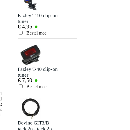
Je naam
Er zijn nog geen reviews voor dit product.
Fazley T-10 clip-on
Voggenreiter Total
tuner
Ukulele English
€ 4,95
€ 0,87
Edition
Je beoordeling
Bestel mee
Bestel mee
Je ervaring
Fazley T-40 clip-on
Koala progressive
tuner
beginner ukulele
€ 7,50
€ 16,80
lesboek
Bestel mee
Bestel mee
Verstuur
t
d
t
E
f
Devine GIT3/B
Wise Publications
jack 2p - jack 2p
Ukulele Case