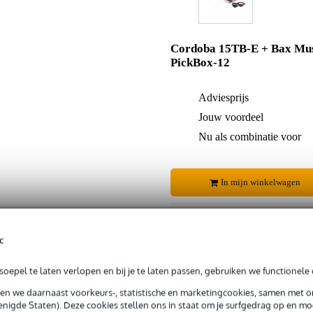
Cordoba 15TB-E + Bax Mu
PickBox-12
Adviesprijs
Jouw voordeel
Nu als combinatie voor
In mijn winkelwagen
Productinformatie
c
oepel te laten verlopen en bij je te laten passen, gebruiken we functionele 
 99,-
3 jaar Bax Music garantie
Grati
sen we daarnaast voorkeurs-, statistische en marketingcookies, samen met 
ug' garantie
Laagste-prijs-garantie
Grati
nigde Staten). Deze cookies stellen ons in staat om je surfgedrag op en mog