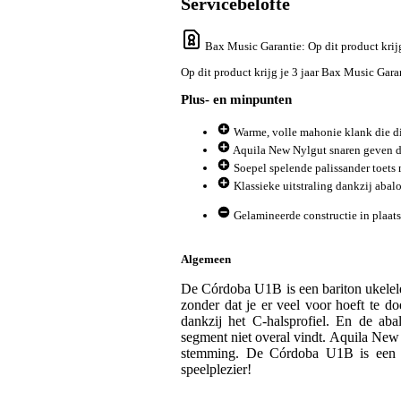
Servicebelofte
Bax Music Garantie
: Op dit product krij
Op dit product krijg je 3 jaar Bax Music Garan
Plus- en minpunten
Warme, volle mahonie klank die dir
Aquila New Nylgut snaren geven dir
Soepel spelende palissander toets 
Klassieke uitstraling dankzij abalon
Gelamineerde constructie in plaats
Algemeen
De Córdoba U1B is een bariton ukelele
zonder dat je er veel voor hoeft te d
dankzij het C-halsprofiel. En de abalo
segment niet overal vindt. Aquila New
stemming. De Córdoba U1B is een be
speelplezier!