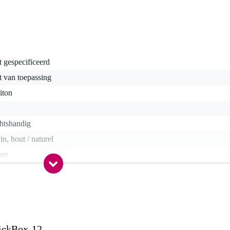
t gespecificeerd
t van toepassing
iton
htshandig
in, hout / naturel
nee
ditioneel (warm)
nee
lamineerd
lamineerd hout
ickBox-12