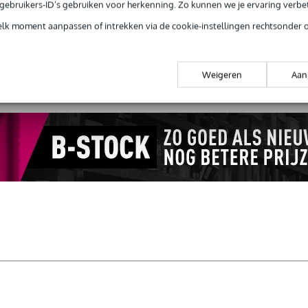
e gebruikers-ID’s gebruiken voor herkenning. Zo kunnen we je ervaring verb
elk moment aanpassen of intrekken via de cookie-instellingen rechtsonder 
wijfel je of de
Cordoba U1B Bariton ukelele
bij je past? Doe de chec
Start de check
Weigeren
Aan