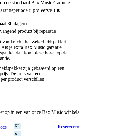
enop de standaard Bax Music Garantie
garantieperiode (i.p.v. eerste 180
maal 30 dagen)
vangend product bij reparatie
jft van kracht, het Zekerheidspakket
. Als je extra Bax Music garantie
dspakket dan komt deze bovenop de
antie.
eidspakket zijn gebaseerd op een
rijs. De prijs van een
per product verschillen.
het op in een van onze
Bax Music winkels
:
XL
Reserveren
Goes
XL