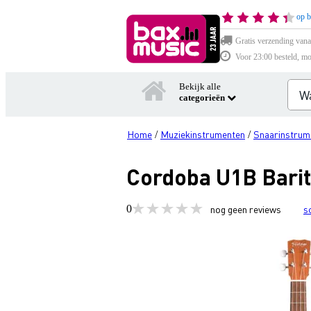
op b
Gratis verzending vana
Voor 23:00 besteld, mo
Bekijk alle
categorieën
Home
Muziekinstrumenten
Snaarinstrum
/
/
Cordoba U1B Barit
0
nog geen reviews
s