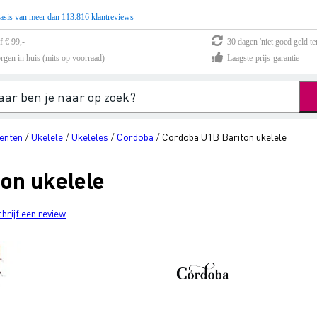
asis van meer dan 113.816 klantreviews
f € 99,-
30 dagen 'niet goed geld te
rgen in huis (mits op voorraad)
Laagste-prijs-garantie
enten
Ukelele
Ukeleles
Cordoba
Cordoba U1B Bariton ukelele
/
/
/
/
on ukelele
chrijf een review