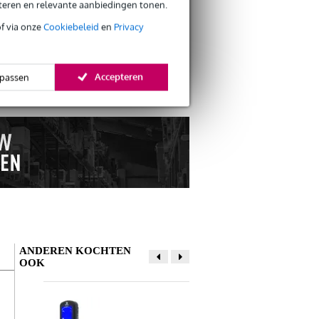
eteren en relevante aanbiedingen tonen.
of via onze
Cookiebeleid
en
Privacy
k.
Accepteren
passen
ANDEREN KOCHTEN
OOK
Schrijf zelf een review