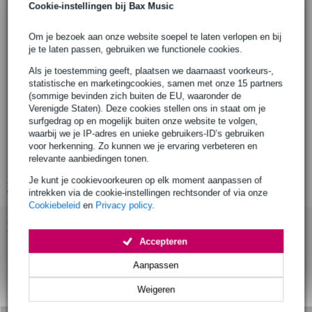
Cascha elektrisch-akoestische carbon fiber ukelele set
Cookie-instellingen bij Bax Music
model: HH 2258E
kleur: zwart
Om je bezoek aan onze website soepel te laten verlopen en bij
je te laten passen, gebruiken we functionele cookies.
body
formaat: concert
Als je toestemming geeft, plaatsen we daarnaast voorkeurs-,
materiaal: polycarbonaat
statistische en marketingcookies, samen met onze 15 partners
(sommige bevinden zich buiten de EU, waaronder de
afwerking: mat
Verenigde Staten). Deze cookies stellen ons in staat om je
hals
surfgedrag op en mogelijk buiten onze website te volgen,
materiaal: polycarbonaat
waarbij we je IP-adres en unieke gebruikers-ID’s gebruiken
afwerking: mat
voor herkenning. Zo kunnen we je ervaring verbeteren en
relevante aanbiedingen tonen.
toets: polycarbonaat
Je kunt je cookievoorkeuren op elk moment aanpassen of
Bekijk alle productspecificaties
intrekken via de cookie-instellingen rechtsonder of via onze
Cookiebeleid
en
Privacy policy
.
Bekijk ook eens (6)
Accepteren
Aanpassen
Weigeren