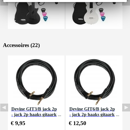
Accessoires (22)
Devine GIT3/B jack 2p
Devine GIT6/B jack 2p
D
- jack 2p haaks gitaark
- jack 2p haaks gitaark
a
abel 3 meter
abel 6 meter
€ 9,95
€ 12,50
€