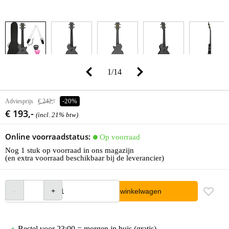
1
/
14
Adviesprijs
€ 242,-
-20%
€ 193,-
(incl. 21% btw)
Online voorraadstatus:
Op voorraad
Nog 1 stuk op voorraad in ons magazijn
(en extra voorraad beschikbaar bij de leverancier)
In winkelwagen
Bestel voor 23:00 = morgen in huis (gratis)