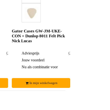
Gator Cases GW-JM-UKE-
CON + Dunlop 8011 Felt Pick
Nick Lucas
€ 87,50
Adviesprijs
€ 90,80
€ 0,50
Jouw voordeel
€ 0,80
€ 87,-
Nu als combinatie voor
€ 90,-
In mijn winkelwagen