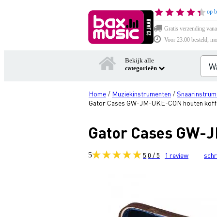
op b
Gratis verzending vana
Voor 23:00 besteld, mo
Bekijk alle
categorieën
Home
Muziekinstrumenten
Snaarinstrum
/
/
Gator Cases GW-JM-UKE-CON houten koffer
Gator Cases GW-J
5
5,0 / 5
1
review
schr