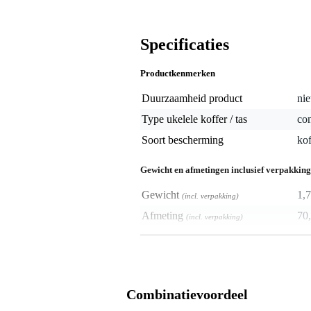
Specificaties
Productkenmerken
Duurzaamheid product
nie
Type ukelele koffer / tas
con
Soort bescherming
kof
Gewicht en afmetingen inclusief verpakking
Gewicht
1,7
(incl. verpakking)
Afmeting
70,
(incl. verpakking)
Productspecificaties
Gator Cases GW-JM-UKE-CO
houten koffer voor concert ukele
Combinatievoordeel
materiaal: hout
meerlaagse multiplex buitenzijde