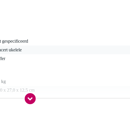
t gespecificeerd
cert ukelele
fer
 kg
0 x 27,0 x 12,5 cm
N
le