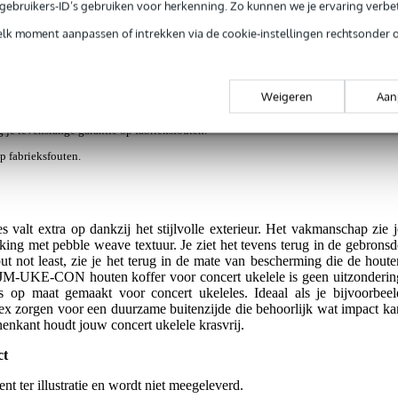
e gebruikers-ID’s gebruiken voor herkenning. Zo kunnen we je ervaring verb
ews
(1)
elk moment aanpassen of intrekken via de cookie-instellingen rechtsonder 
offer voor concert ukelele
Weigeren
Aan
jg je levenslange garantie op fabrieksfouten.
op fabrieksfouten.
valt extra op dankzij het stijlvolle exterieur. Het vakmanschap zie j
king met pebble weave textuur. Je ziet het tevens terug in de gebronsd
but not least, zie je het terug in de mate van bescherming die de houte
-JM-UKE-CON houten koffer voor concert ukelele is geen uitzonderin
s op maat gemaakt voor concert ukeleles. Ideaal als je bijvoorbeel
lex zorgen voor een duurzame buitenzijde die behoorlijk wat impact ka
nenkant houdt jouw concert ukelele krasvrij.
ct
nt ter illustratie en wordt niet meegeleverd.