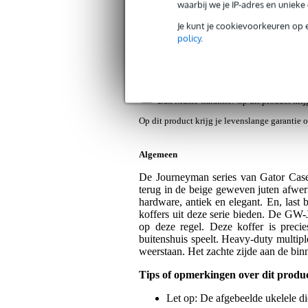
waarbij we je IP-adres en uniek
Productinformatie
Video's (1)
Revi
Je kunt je cookievoorkeuren op 
Gator Cases GW-JM-UKE-CON houten k
policy
.
Artikelnr:
9000-0056-9069
Servicebelofte
Bax Music Garantie
: Op dit product kri
Op dit product krijg je levenslange garantie 
Algemeen
De Journeyman series van Gator Cases 
terug in de beige geweven juten afwer
hardware, antiek en elegant. En, last 
koffers uit deze serie bieden. De GW
op deze regel. Deze koffer is precie
buitenshuis speelt. Heavy-duty multip
weerstaan. Het zachte zijde aan de bin
Tips of opmerkingen over dit produ
Let op: De afgebeelde ukelele die