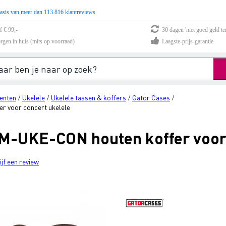
asis van meer dan 113.816 klantreviews
f € 99,-
30 dagen 'niet goed geld te
rgen in huis (mits op voorraad)
Laagste-prijs-garantie
enten
Ukelele
Ukelele tassen & koffers
Gator Cases
/
/
/
/
 voor concert ukelele
M-UKE-CON houten koffer voor 
ijf een review