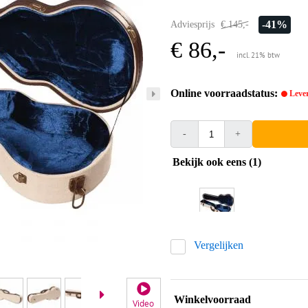
-41%
Adviesprijs
€ 145,-
€ 86,-
incl. 21% btw
Online voorraadstatus:
Lever
-
+
Bekijk ook eens (1)
Vergelijken
Winkelvoorraad
Video