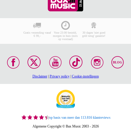
Gratis verzending vanaf
Voor 23:00 besteld,
30 dagen 'niet goed
€ 99,-
morgen in huis (mits
geld terug' garantie!
op voorraad)
BLOG
Disclaimer
|
Privacy policy
|
Cookie-instellingen
op basis van meer dan 113.816 klantreviews
Algemene Copyright © Bax Music 2003 - 2026