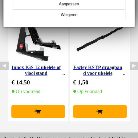
Aanpassen
Weigeren
Innox IGS 12 ukelele of
Fazley KSTP draagban
P
viool stand
d voor ukelele
€ 14,50
€ 1,50
€
Op voorraad
Op voorraad
+
+