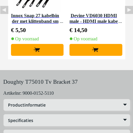
Innox Snap 27 kabelbin
Devine VD6030 HDMI
der met klittenband sm
male - HDMI male kabe
al zwart (10 stuks)
l 3m
€ 5,50
€ 14,50
Op voorraad
Op voorraad
+
+
Doughty T75010 Tv Bracket 37
Artikelnr:
9000-0152-5110
Productinformatie
Specificaties