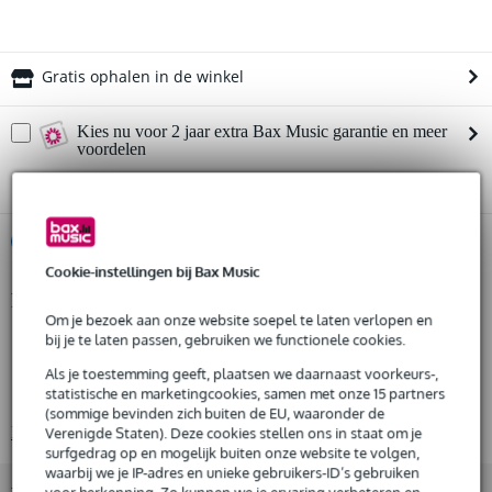
Gratis ophalen in de winkel
Kies nu voor 2 jaar extra Bax Music garantie en meer
voordelen
€ 26,45 eenmalig
%
Huur dit product
Cookie-instellingen bij Bax Music
Productinformatie
Huur dit product al vanaf 38 euro per maand
Om je bezoek aan onze website soepel te laten verlopen en
Huur meerdere producten tegelijk: min. € 300,- en max.
bij je te laten passen, gebruiken we functionele cookies.
1 stuk tv beugel
€ 2.500,-
Gratis
geschikt voor tv's van 37 inch
thuisbezorgd of op te halen in de winkel
Als je toestemming geeft, plaatsen we daarnaast voorkeurs-,
Al na 4 maanden maandelijks opzegbaar
statistische en marketingcookies, samen met onze 15 partners
materiaal: staal (mild steel)
De mogelijkheid om je product(en) met korting te kopen
(sommige bevinden zich buiten de EU, waaronder de
Bekijk alle productspecificaties
Verenigde Staten). Deze cookies stellen ons in staat om je
Snelle vervanging door Bax Music bij een defect
surfgedrag op en mogelijk buiten onze website te volgen,
waarbij we je IP-adres en unieke gebruikers-ID’s gebruiken
voor herkenning. Zo kunnen we je ervaring verbeteren en