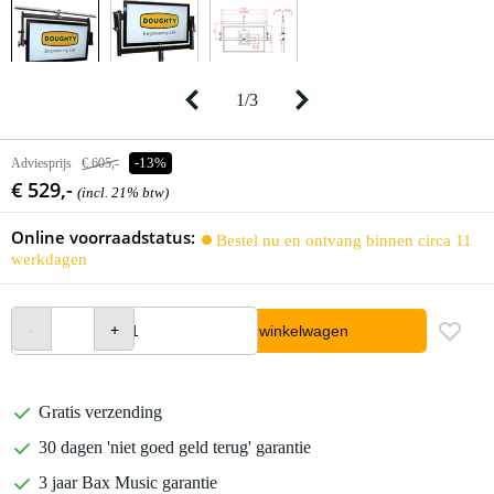
1
/
3
Adviesprijs
€ 605,-
-13%
€ 529,-
(incl. 21% btw)
Online voorraadstatus:
Bestel nu en ontvang binnen circa 11
werkdagen
In winkelwagen
Gratis verzending
30 dagen 'niet goed geld terug' garantie
3 jaar Bax Music garantie