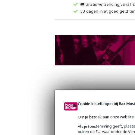
Gratis verzending vanaf €
30 dagen 'niet goed geld ter
Productinformatie
Reviews
(0)
Down
Cookie-instellingen bij Bax Musi
Altura FA34/H-C55 vierkant truss hoe
Artikelnr:
9000-0154-4693
Om je bezoek aan onze website s
Servicebelofte
Als je toestemming geeft, plaat
buiten de EU, waaronder de Vere