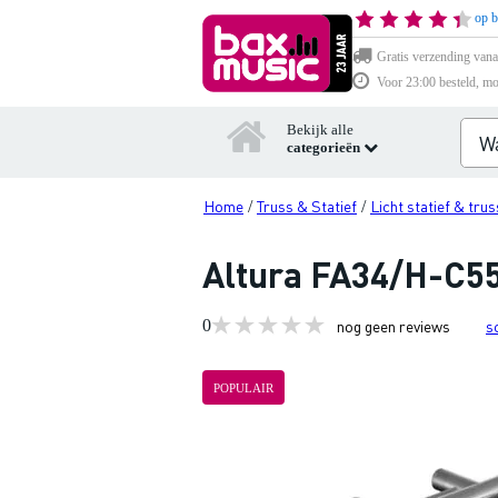
op b
Gratis verzending vana
Voor 23:00 besteld, mo
Bekijk alle
categorieën
Home
Truss & Statief
Licht statief & trus
/
/
Altura FA34/H-C55
0
nog geen reviews
s
POPULAIR