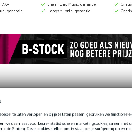
 99,-
3 jaar Bax Music garantie
Grati
ug' garantie
Laagste-prijs-garantie
Grati
loads (2)
c
kstuk
oepel te laten verlopen en bij je te laten passen, gebruiken we functionele 
sen we daarnaast voorkeurs-, statistische en marketingcookies, samen met 
nigde Staten). Deze cookies stellen ons in staat om je surfgedrag op en mog