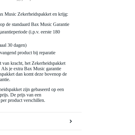
ax Music Zekerheidspakket en krijg:
enop de standaard Bax Music Garantie
garantieperiode (i.p.v. eerste 180
maal 30 dagen)
vangend product bij reparatie
jft van kracht, het Zekerheidspakket
. Als je extra Bax Music garantie
dspakket dan komt deze bovenop de
antie.
eidspakket zijn gebaseerd op een
rijs. De prijs van een
per product verschillen.