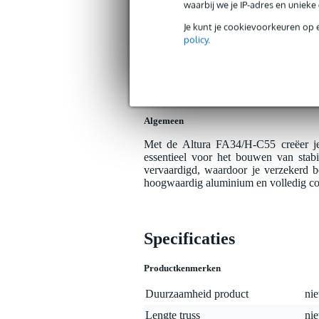
Bax Music Garantie
: Op dit product kri
waarbij we je IP-adres en uniek
Op dit product krijg je 3 jaar Bax Music Gara
Je kunt je cookievoorkeuren op 
policy
.
Plus- en minpunten
Vierkante 4-punts constructie, voo
Volledige compatibiliteit met too
Algemeen
Met de Altura FA34/H-C55 creëer je 
essentieel voor het bouwen van stabi
vervaardigd, waardoor je verzekerd b
hoogwaardig aluminium en volledig co
Specificaties
Productkenmerken
Duurzaamheid product
nie
Lengte truss
nie