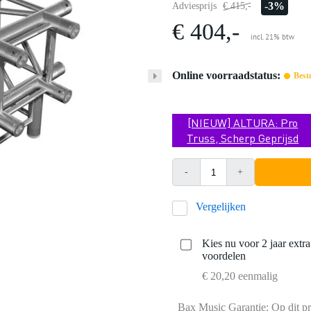
-3%
Adviesprijs
€ 415,-
€ 404,-
incl. 21% btw
Online voorraadstatus:
Best
[NIEUW] ALTURA: Pro
Truss, Scherp Geprijsd
-
+
Vergelijken
Kies nu voor 2 jaar extr
voordelen
€ 20,20 eenmalig
Bax Music Garantie: Op dit pr