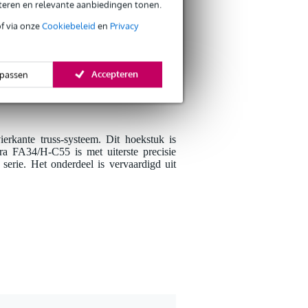
Er zijn nog geen reviews
eteren en relevante aanbiedingen tonen.
of via onze
Cookiebeleid
en
Privacy
Je beoordeling
Accepteren
Je ervaring
passen
 materiaal.
rkante truss-systeem. Dit hoekstuk is
ra FA34/H-C55 is met uiterste precisie
serie. Het onderdeel is vervaardigd uit
Verstuur