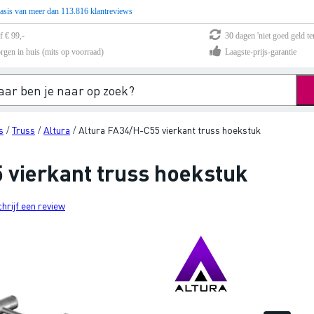
asis van meer dan 113.816 klantreviews
f € 99,-
30 dagen 'niet goed geld te
rgen in huis (mits op voorraad)
Laagste-prijs-garantie
s
Truss
Altura
Altura FA34/H-C55 vierkant truss hoekstuk
/
/
/
 vierkant truss hoekstuk
chrijf een review