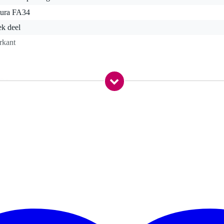
tura FA34
ek deel
rkant
,7 kg
0 x 50,0 x 50,0 cm
strenge eisen
met meer dan 20 jaar ervaring
ersoneel en geavanceerde lasrobots
EN AW-6082 T6 aluminiumlegering
n met 2mm wanddikte
ant truss
 Truss, Interal Intertruss, Hof, Microtruss, Milos U, Pro-truss Pro en D
pinnen en clips