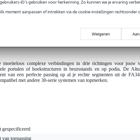
jg je 3 jaar Bax Music Garantie.
e gebruikers-ID’s gebruiken voor herkenning. Zo kunnen we je ervaring verb
ntie.
elk moment aanpassen of intrekken via de cookie-instellingen rechtsonder 
r de hoogste mate van stabiliteit en belastbaarheid binnen de 30-serie.
Weigeren
Aan
naangevende merken, zodat je deze truss naadloos kunt combineren met je bestaande
moeiteloos complexe verbindingen in drie richtingen voor jouw vie
ele portalen of hoekstructuren in beursstands en op podia. De Altu
ent van een perfecte passing op al je rechte segmenten uit de FA34 
mpatibel met andere 30-serie systemen van topmerken.
t gespecificeerd
t van toepassing