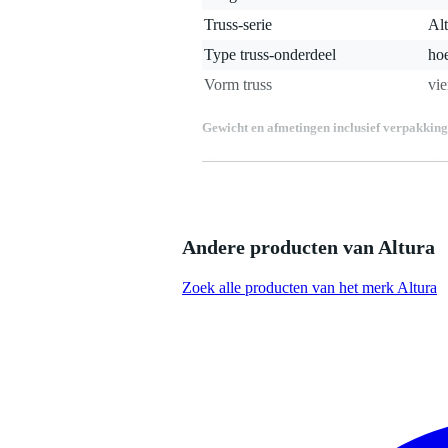
Truss-serie
Al
Type truss-onderdeel
ho
Vorm truss
vie
Gewicht en afmetingen inclusief verpakking
Gewicht
12
(incl. verpakking)
Afmeting
50,
(incl. verpakking)
Productspecificaties
Andere producten van Altura
geproduceerd in Europa volgens 
gefabriceerd door een fabrikant 
Zoek alle producten van het merk Altura
productie door gekwalificeerd p
vervaardigd uit hoogwaardige 
voorzien van 50mm hoofdbuize
3-weg hoekverbinding voor vierk
compatibel met Eurotruss, Global
geleverd exclusief koppelingen, 
lengte: 50 cm
breedte: 50 cm