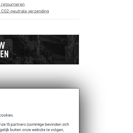
s retourneren
s CO2-neutrale verzending
Schrijf zelf een r
cookies.
onze 15 partners (sommige bevinden zich
Je naam
elijk buiten onze website te volgen,