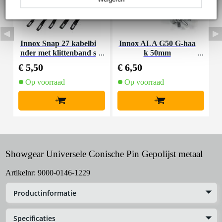
Innox Snap 27 kabelbi
Innox ALA G50 G-haa
nder met klittenband s
k 50mm
K
mal zwart (10 stuks)
€ 5,50
€ 6,50
€
Op voorraad
Op voorraad
+
+
Showgear Universele Conische Pin Gepolijst metaal
Artikelnr:
9000-0146-1229
Productinformatie
Specificaties