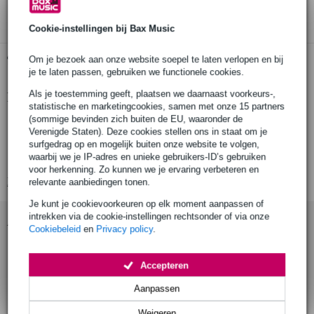
3 jaar Bax Music garantie
Cookie-instellingen bij Bax Music
Gratis ophalen in de winkel
Om je bezoek aan onze website soepel te laten verlopen en bij
je te laten passen, gebruiken we functionele cookies.
Als je toestemming geeft, plaatsen we daarnaast voorkeurs-,
Productinformatie
statistische en marketingcookies, samen met onze 15 partners
(sommige bevinden zich buiten de EU, waaronder de
Aantal stuks: 1
Verenigde Staten). Deze cookies stellen ons in staat om je
Materiaal: gepolijst metaal
surfgedrag op en mogelijk buiten onze website te volgen,
waarbij we je IP-adres en unieke gebruikers-ID’s gebruiken
Lengte: 70 mm
voor herkenning. Zo kunnen we je ervaring verbeteren en
Bekijk alle productspecificaties
relevante aanbiedingen tonen.
Je kunt je cookievoorkeuren op elk moment aanpassen of
intrekken via de cookie-instellingen rechtsonder of via onze
Accessoires (7)
Cookiebeleid
en
Privacy policy
.
Accepteren
Aanpassen
Weigeren