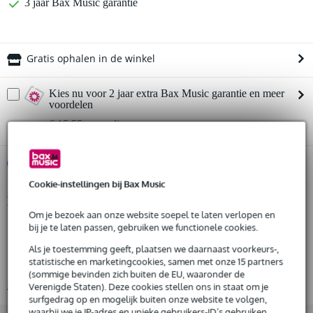
3 jaar Bax Music garantie
Gratis ophalen in de winkel
Kies nu voor 2 jaar extra Bax Music garantie en meer
voordelen
€ 15,55 eenmalig
%
Huur dit product
Cookie-instellingen bij Bax Music
Productinformatie
Huur dit product al vanaf 22 euro per maand
Om je bezoek aan onze website soepel te laten verlopen en
Huur meerdere producten tegelijk: min. € 300,- en max.
Showgear Truss Insert Ring
bij je te laten passen, gebruiken we functionele cookies.
€ 2.500,-
Gratis
ronde tussenring
thuisbezorgd of op te halen in de winkel
Als je toestemming geeft, plaatsen we daarnaast voorkeurs-,
Al na 4 maanden maandelijks opzegbaar
statistische en marketingcookies, samen met onze 15 partners
360 graden aan verlichtingsmogelijkheden
De mogelijkheid om je product(en) met korting te kopen
(sommige bevinden zich buiten de EU, waaronder de
Bekijk alle productspecificaties
Snelle vervanging door Bax Music bij een defect
Verenigde Staten). Deze cookies stellen ons in staat om je
surfgedrag op en mogelijk buiten onze website te volgen,
waarbij we je IP-adres en unieke gebruikers-ID’s gebruiken