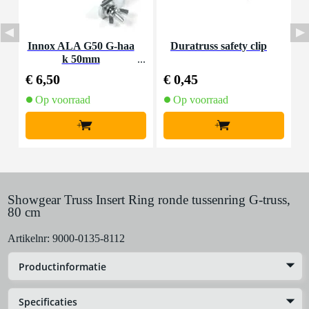
Innox ALA G50 G-haa
Duratruss safety clip
I
k 50mm
s
€ 6,50
€ 0,45
€
Op voorraad
Op voorraad
+
+
Showgear Truss Insert Ring ronde tussenring G-truss,
80 cm
Artikelnr:
9000-0135-8112
Productinformatie
Specificaties