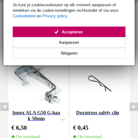
Je kunt je cookievoorkeuren op elk moment aanpassen of
intrekken via de cookie-instellingen rechtsonder of via onze
Cookiebeleid
en
Privacy policy
.
Accepteren
Aanpassen
Accessoires (11)
Weigeren
Innox ALA G50 G-haa
Duratruss safety clip
I
k 50mm
s
€ 6,50
€ 0,45
€
Op voorraad
Op voorraad