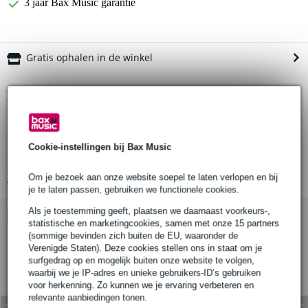
3 jaar Bax Music garantie
Gratis ophalen in de winkel
Productinformatie
Showgear Single downrigger
geschikt voor Global Truss
Cookie-instellingen bij Bax Music
truss-systeem: GT, GQ
Bekijk alle productspecificaties
Om je bezoek aan onze website soepel te laten verlopen en bij
je te laten passen, gebruiken we functionele cookies.
Als je toestemming geeft, plaatsen we daarnaast voorkeurs-,
Bekijk ook eens (3)
statistische en marketingcookies, samen met onze 15 partners
(sommige bevinden zich buiten de EU, waaronder de
Verenigde Staten). Deze cookies stellen ons in staat om je
surfgedrag op en mogelijk buiten onze website te volgen,
waarbij we je IP-adres en unieke gebruikers-ID’s gebruiken
voor herkenning. Zo kunnen we je ervaring verbeteren en
relevante aanbiedingen tonen.