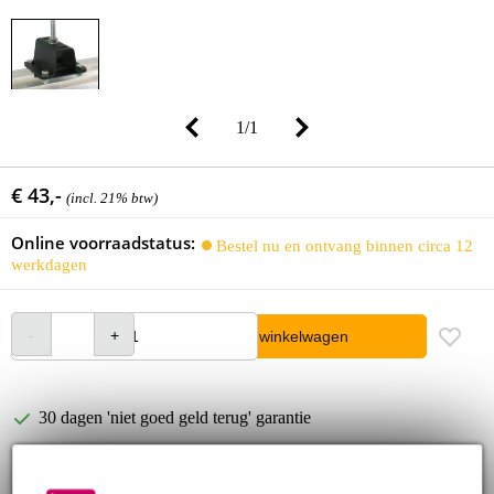
1
/
1
€ 43,-
(incl. 21% btw)
Online voorraadstatus:
Bestel nu en ontvang binnen circa 12
werkdagen
In winkelwagen
30 dagen 'niet goed geld terug' garantie
3 jaar Bax Music garantie