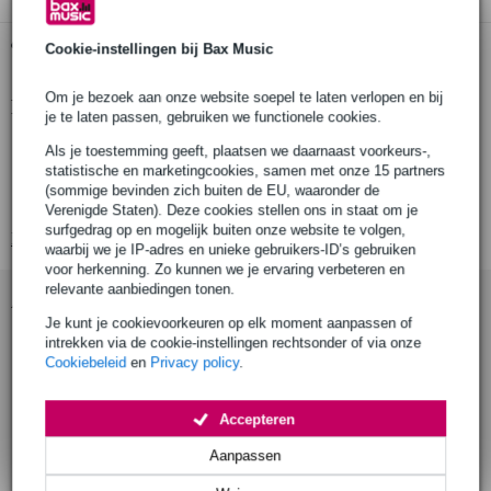
Gratis ophalen in de winkel
Cookie-instellingen bij Bax Music
Om je bezoek aan onze website soepel te laten verlopen en bij
Productinformatie
je te laten passen, gebruiken we functionele cookies.
Doughty T84121
Als je toestemming geeft, plaatsen we daarnaast voorkeurs-,
statistische en marketingcookies, samen met onze 15 partners
studio rail ceiling bracket
(sommige bevinden zich buiten de EU, waaronder de
draagvermogen: TUV-gekeurd tot 100 kg
Verenigde Staten). Deze cookies stellen ons in staat om je
surfgedrag op en mogelijk buiten onze website te volgen,
Bekijk alle productspecificaties
waarbij we je IP-adres en unieke gebruikers-ID’s gebruiken
voor herkenning. Zo kunnen we je ervaring verbeteren en
relevante aanbiedingen tonen.
Accessoires (1)
Je kunt je cookievoorkeuren op elk moment aanpassen of
intrekken via de cookie-instellingen rechtsonder of via onze
Cookiebeleid
en
Privacy policy
.
Accepteren
Aanpassen