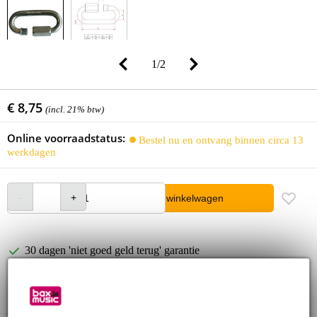
1
/
2
€ 8,75
(incl. 21% btw)
Online voorraadstatus:
Bestel nu en ontvang binnen circa 13
werkdagen
In winkelwagen
30 dagen 'niet goed geld terug' garantie
3 jaar Bax Music garantie