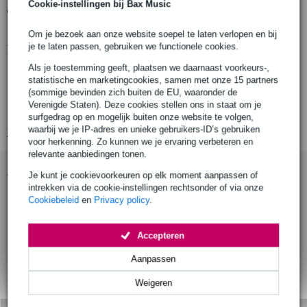
Cookie-instellingen bij Bax Music
Gratis ophalen in de winkel
Om je bezoek aan onze website soepel te laten verlopen en bij
je te laten passen, gebruiken we functionele cookies.
Productinformatie
Als je toestemming geeft, plaatsen we daarnaast voorkeurs-,
Doughty T23490
statistische en marketingcookies, samen met onze 15 partners
Quick Link M6
(sommige bevinden zich buiten de EU, waaronder de
Verenigde Staten). Deze cookies stellen ons in staat om je
draagvermogen: 200 kg
surfgedrag op en mogelijk buiten onze website te volgen,
waarbij we je IP-adres en unieke gebruikers-ID’s gebruiken
Bekijk alle productspecificaties
voor herkenning. Zo kunnen we je ervaring verbeteren en
relevante aanbiedingen tonen.
Accessoires (1)
Je kunt je cookievoorkeuren op elk moment aanpassen of
intrekken via de cookie-instellingen rechtsonder of via onze
Cookiebeleid
en
Privacy policy
.
Accepteren
Aanpassen
Weigeren