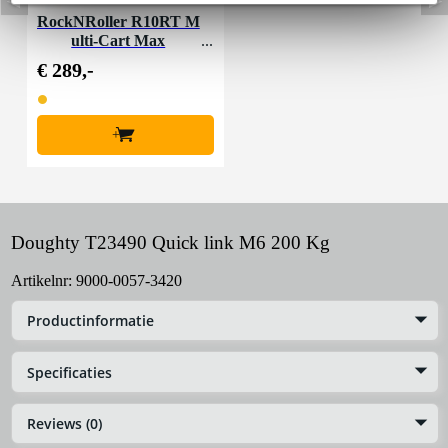
RockNRoller R10RT M
ulti-Cart Max
€ 289,-
+
Doughty T23490 Quick link M6 200 Kg
Artikelnr:
9000-0057-3420
Productinformatie
Specificaties
Reviews (0)