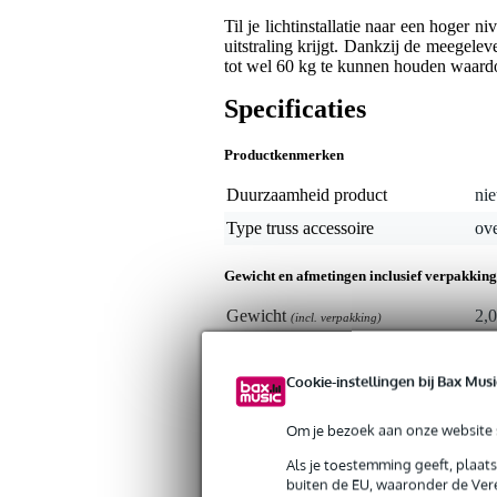
Til je lichtinstallatie naar een hoge
uitstraling krijgt. Dankzij de meegel
tot wel 60 kg te kunnen houden waardoo
Specificaties
Productkenmerken
Duurzaamheid product
nie
Type truss accessoire
ove
Gewicht en afmetingen inclusief verpakking
Gewicht
2,0
(incl. verpakking)
Afmeting
55,
(incl. verpakking)
Cookie-instellingen bij Bax Musi
Productspecificaties
Om je bezoek aan onze website s
Contestage SUP-ARM60W
verlengarm
Als je toestemming geeft, plaat
kleur: wit
buiten de EU, waaronder de Vere
maximum belasting: 60 kg