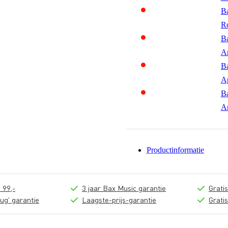
Ba
R
Ba
A
Ba
A
Ba
A
Productinformatie
 99,-
3 jaar Bax Music garantie
Grati
ug' garantie
Laagste-prijs-garantie
Grati