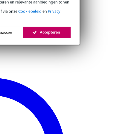
eteren en relevante aanbiedingen tonen.
of via onze
Cookiebeleid
en
Privacy
Accepteren
passen