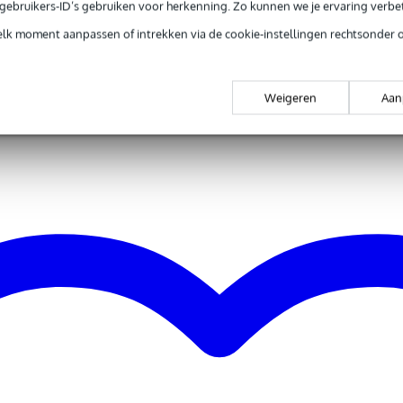
e gebruikers-ID’s gebruiken voor herkenning. Zo kunnen we je ervaring verb
elk moment aanpassen of intrekken via de cookie-instellingen rechtsonder 
e merken
Weigeren
Aan
 accessoires & onderdelen