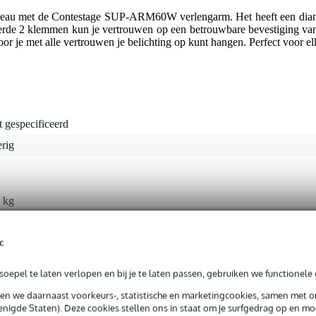
r niveau met de Contestage SUP-ARM60W verlengarm. Het heeft een dia
everde 2 klemmen kun je vertrouwen op een betrouwbare bevestiging va
r je met alle vertrouwen je belichting op kunt hangen. Perfect voor elk
t gespecificeerd
rig
 kg
0 x 30,0 x 8,0 cm
c
oepel te laten verlopen en bij je te laten passen, gebruiken we functionele 
sen we daarnaast voorkeurs-, statistische en marketingcookies, samen met 
nigde Staten). Deze cookies stellen ons in staat om je surfgedrag op en mog