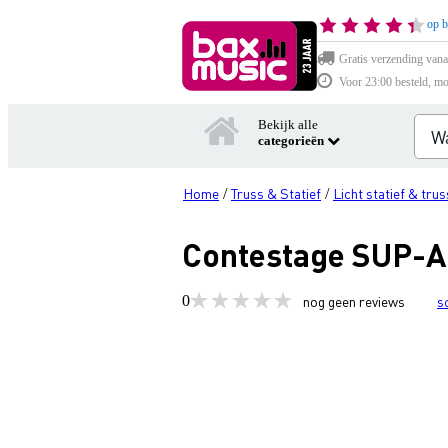
op b
Gratis verzending vana
Voor 23:00 besteld, mo
Bekijk alle
categorieën
Home
Truss & Statief
Licht statief & trus
/
/
Contestage SUP-A
0
nog geen reviews
s