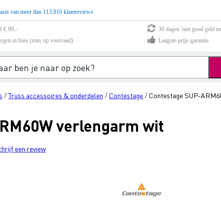
asis van meer dan 113.816 klantreviews
f € 99,-
30 dagen 'niet goed geld te
rgen in huis (mits op voorraad)
Laagste-prijs-garantie
s
Truss accessoires & onderdelen
Contestage
Contestage SUP-ARM60
/
/
/
RM60W verlengarm wit
chrijf een review