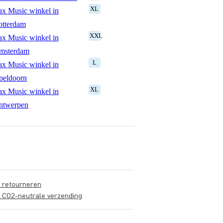
XL
x Music winkel in
otterdam
XXL
x Music winkel in
msterdam
L
x Music winkel in
peldoorn
XL
x Music winkel in
ntwerpen
s retourneren
s CO2-neutrale verzending