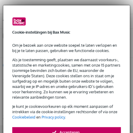
Gratis ophalen in de winkel
Cookie-instellingen bij Bax Music
Kies nu voor 2 jaar extra Bax Music garantie en meer
voordelen
Om je bezoek aan onze website soepel te laten verlopen en
€ 27,45 eenmalig
bij je te laten passen, gebruiken we functionele cookies.
Als je toestemming geeft, plaatsen we daarnaast voorkeurs-,
statistische en marketingcookies, samen met onze 15 partners
%
Huur dit product
(sommige bevinden zich buiten de EU, waaronder de
Verenigde Staten). Deze cookies stellen ons in staat om je
Productinformatie
surfgedrag op en mogelijk buiten onze website te volgen,
Huur dit product al vanaf 39 euro per maand
waarbij we je IP-adres en unieke gebruikers-ID’s gebruiken
Huur meerdere producten tegelijk: min. € 300,- en max.
voor herkenning. Zo kunnen we je ervaring verbeteren en
number of products: 1 trolley
€ 2.500,-
relevante aanbiedingen tonen.
Gratis
geschikt voor: 10 x T54264 of T54265 tank traps
thuisbezorgd of op te halen in de winkel
Al na 4 maanden maandelijks opzegbaar
Je kunt je cookievoorkeuren op elk moment aanpassen of
materialen: mild steel
De mogelijkheid om je product(en) met korting te kopen
intrekken via de cookie-instellingen rechtsonder of via onze
Bekijk alle productspecificaties
Cookiebeleid
en
Privacy policy
.
Snelle vervanging door Bax Music bij een defect
Accepteren