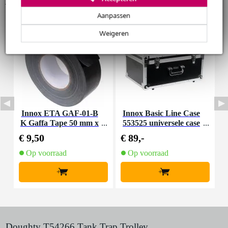
Accessoires (3)
Huur dit product
Aanpassen
Weigeren
Innox ETA GAF-01-B
Innox Basic Line Case
P
K Gaffa Tape 50 mm x
553525 universele case
50 m zwart
550x350x250mm
€ 9,50
€ 89,-
€
Op voorraad
Op voorraad
+
+
Doughty T54266 Tank Trap Trolley