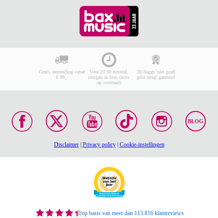
Gratis verzending vanaf
Voor 23:00 besteld,
30 dagen 'niet goed
€ 99,-
morgen in huis (mits
geld terug' garantie!
op voorraad)
BLOG
Disclaimer
|
Privacy policy
|
Cookie-instellingen
op basis van meer dan 113.816 klantreviews