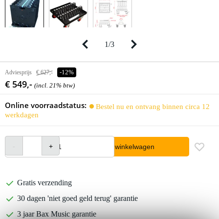
1
/
3
Adviesprijs
€ 627,-
-12%
€ 549,-
(incl. 21% btw)
Online voorraadstatus:
Bestel nu en ontvang binnen circa 12
werkdagen
In winkelwagen
Gratis verzending
30 dagen 'niet goed geld terug' garantie
3 jaar Bax Music garantie