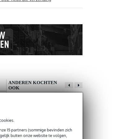
ANDEREN KOCHTEN
OOK
Schrijf zelf een review
cookies.
Je naam
Er zijn nog geen reviews voor dit product.
Devine MIC100/10
dB Technologies
onze 15 partners (sommige bevinden zich
XLR microfoon- en
ES 503 set
elijk buiten onze website te volgen,