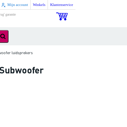
Mijn account
Winkels
Klantenservice
rug' garantie
woofer luidsprekers
n Subwoofer