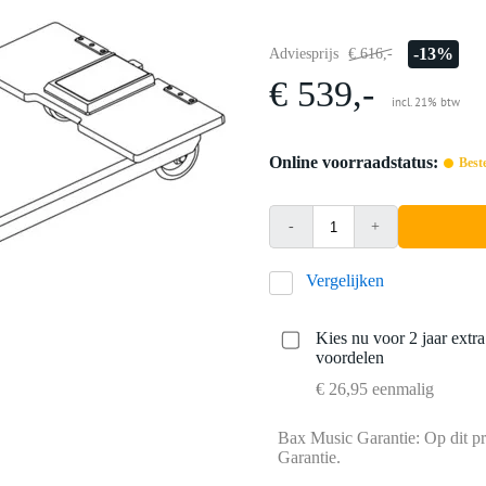
-13%
Adviesprijs
€ 616,-
€ 539,-
incl. 21% btw
Online voorraadstatus:
Best
-
+
Vergelijken
Kies nu voor 2 jaar extr
voordelen
€ 26,95 eenmalig
Bax Music Garantie: Op dit pr
Garantie.