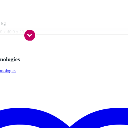
 kg
0 x 40,0 x 20,0 cm
lly
nologies
oofer luidsprekers
ielen)
hnologies