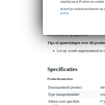
waarbij we je IP-adres en uniek
Je kunt je cookievoorkeuren op 
Algemeen
policy
.
De DB Technologies DO-FIFTY is een 
zowel de Fifty Top- als de Fifty Sub-lu
of permanente installaties en zorgt e
DO-FIFTY dolly is uitgerust met heav
het podium of opslagruimte.
Tips of opmerkingen over dit produ
Let op: wordt ongemonteerd in o
Specificaties
Productkenmerken
Duurzaamheid product
nie
Type transportmiddel
wie
Alleen voor specifiek
j