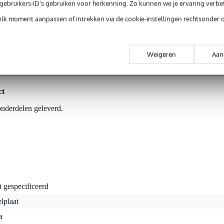
e gebruikers-ID’s gebruiken voor herkenning. Zo kunnen we je ervaring verb
elk moment aanpassen of intrekken via de cookie-instellingen rechtsonder 
dolly die is ontworpen voor het veilig en efficiënt verplaatsen va
idsprekers. De dolly is ideaal voor geluidsinstallaties, tour-omgevinge
Weigeren
Aan
rvoor dat je jouw Fifty-serie componenten gemakkelijk kan vervoeren. D
y-duty zwenkwielen, om soepel te kunnen rijden vanaf de load-out naa
ct
nderdelen geleverd.
t gespecificeerd
lplaat
a