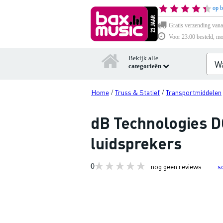
op b
Gratis verzending vana
Voor 23:00 besteld, mo
Bekijk alle
categorieën
Home
Truss & Statief
Transportmiddelen
/
/
dB Technologies D
luidsprekers
0
nog geen reviews
s