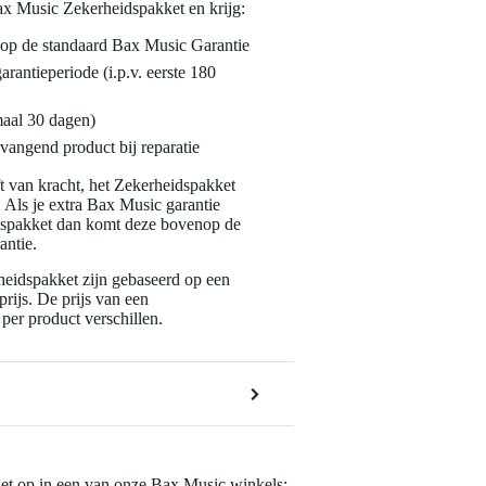
ax Music Zekerheidspakket en krijg:
enop de standaard Bax Music Garantie
garantieperiode (i.p.v. eerste 180
maal 30 dagen)
vangend product bij reparatie
jft van kracht, het Zekerheidspakket
. Als je extra Bax Music garantie
dspakket dan komt deze bovenop de
antie.
eidspakket zijn gebaseerd op een
rijs. De prijs van een
per product verschillen.
het op in een van onze
Bax Music winkels
: