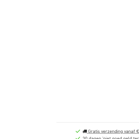
Gratis verzending vanaf €
30 dagen 'niet goed geld ter