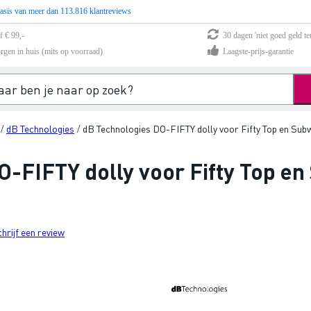
asis van meer dan 113.816 klantreviews
f € 99,-
30 dagen 'niet goed geld te
rgen in huis (mits op voorraad)
Laagste-prijs-garantie
dB Technologies
dB Technologies DO-FIFTY dolly voor Fifty Top en Sub
/
/
O-FIFTY dolly voor Fifty Top e
chrijf een review