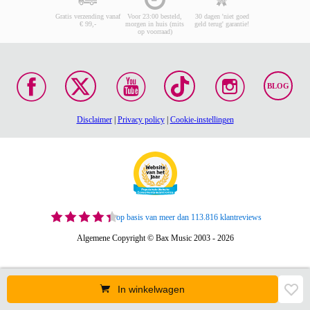
Gratis verzending vanaf
Voor 23:00 besteld,
30 dagen 'niet goed
€ 99,-
morgen in huis (mits
geld terug' garantie!
op voorraad)
BLOG
Disclaimer
|
Privacy policy
|
Cookie-instellingen
op basis van meer dan 113.816 klantreviews
Algemene Copyright © Bax Music 2003 - 2026
In winkelwagen