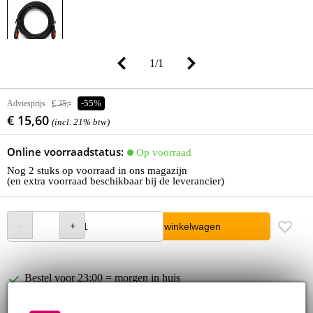
1
/
1
Adviesprijs
€ 35,-
-55%
€ 15,60
(incl. 21% btw)
Online voorraadstatus:
Op voorraad
Nog 2 stuks op voorraad in ons magazijn
(en extra voorraad beschikbaar bij de leverancier)
In winkelwagen
Bestel voor 23:00 = morgen in huis
30 dagen 'niet goed geld terug' garantie