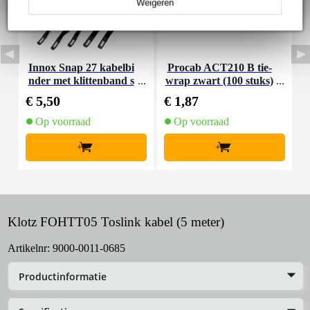
Weigeren
Innox Snap 27 kabelbi
Procab ACT210 B tie-
nder met klittenband s
wrap zwart (100 stuks)
a
mal zwart (10 stuks)
€ 5,50
€ 1,87
€
Op voorraad
Op voorraad
+
+
Klotz FOHTT05 Toslink kabel (5 meter)
Artikelnr:
9000-0011-0685
Productinformatie