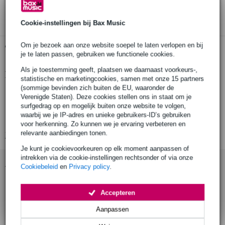
3 jaar Bax Music garantie
Cookie-instellingen bij Bax Music
Om je bezoek aan onze website soepel te laten verlopen en bij
Gratis ophalen in de winkel
je te laten passen, gebruiken we functionele cookies.
Als je toestemming geeft, plaatsen we daarnaast voorkeurs-,
Productinformatie
statistische en marketingcookies, samen met onze 15 partners
(sommige bevinden zich buiten de EU, waaronder de
optische kabel
Verenigde Staten). Deze cookies stellen ons in staat om je
voor ADAT- en S/PDIF-signalen
surfgedrag op en mogelijk buiten onze website te volgen,
waarbij we je IP-adres en unieke gebruikers-ID’s gebruiken
kabeltype: Plastic Optical Fiber (POF)
voor herkenning. Zo kunnen we je ervaring verbeteren en
relevante aanbiedingen tonen.
Bekijk alle productspecificaties
Je kunt je cookievoorkeuren op elk moment aanpassen of
intrekken via de cookie-instellingen rechtsonder of via onze
Accessoires (5)
Cookiebeleid
en
Privacy policy
.
Accepteren
Aanpassen