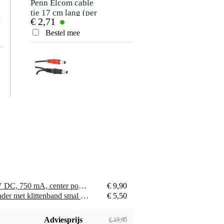
Penn Elcom cable
tie 17 cm lang (per
€ 2,71
stuk)
Bestel mee
Voodoo Lab
PPEH24 2.5 mm
€ 10,90
Voltage Doubling
Cable (cent. pos.)
Bestel mee
1 x Rockpower NT 16 12V DC, 750 mA, center positive, adapter
€ 9,90
Schlagwerk CKS
1 x Innox Snap 27 kabelbinder met klittenband smal zwart (10 stuks)
€ 5,50
10 klittenband strip
€ 9,90
Bestel mee
Adviesprijs
€ 15,40