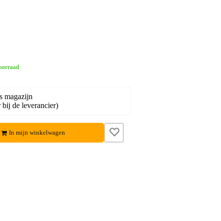
oorraad
s magazijn
bij de leverancier)
In mijn winkelwagen