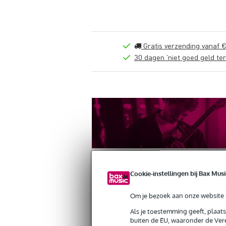
Gratis verzending vanaf €
30 dagen 'niet goed geld ter
Cookie-instellingen bij Bax Musi
Om je bezoek aan onze website s
Productinformatie
Reviews
(0)
Als je toestemming geeft, plaat
buiten de EU, waaronder de Vere
Rockpower NT 16 12V DC, 750 mA, cen