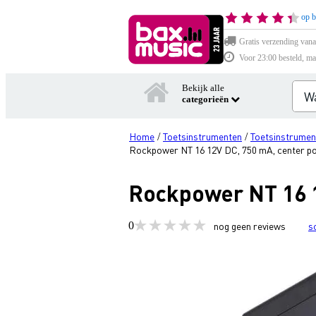
op b
Gratis verzending vana
Voor 23:00 besteld, ma
Bekijk alle
categorieën
Home
Toetsinstrumenten
Toetsinstrumen
/
/
Rockpower NT 16 12V DC, 750 mA, center pos
Rockpower NT 16 1
0
nog geen reviews
s