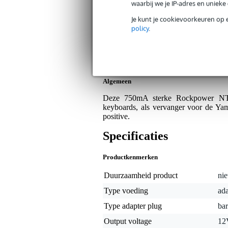
waarbij we je IP-adres en uniek
Artikelnr:
1000-0000-1505
Servicebelofte
Je kunt je cookievoorkeuren op 
policy
.
Bax Music Garantie
: Op dit product kri
Op dit product krijg je 3 jaar Bax Music Gara
Algemeen
Deze 750mA sterke Rockpower NT16
keyboards, als vervanger voor de Yam
positive.
Specificaties
Productkenmerken
Duurzaamheid product
nie
Type voeding
ada
Type adapter plug
ba
Output voltage
12