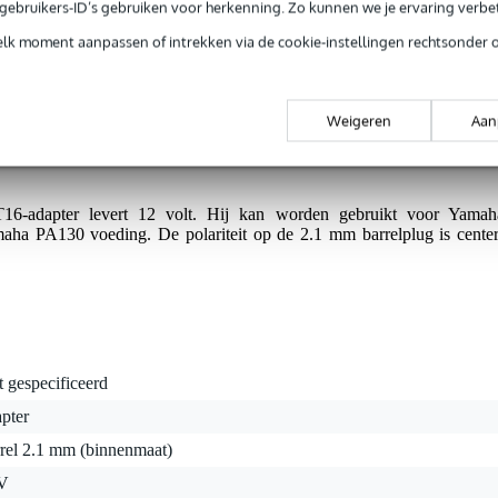
e gebruikers-ID’s gebruiken voor herkenning. Zo kunnen we je ervaring verb
elk moment aanpassen of intrekken via de cookie-instellingen rechtsonder 
jg je 3 jaar Bax Music Garantie.
Weigeren
Aan
ntie.
-adapter levert 12 volt. Hij kan worden gebruikt voor Yamah
aha PA130 voeding. De polariteit op de 2.1 mm barrelplug is center
t gespecificeerd
pter
rrel 2.1 mm (binnenmaat)
V