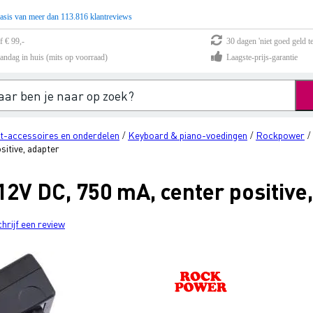
asis van meer dan 113.816 klantreviews
f € 99,-
30 dagen 'niet goed geld te
andag in huis (mits op voorraad)
Laagste-prijs-garantie
t-accessoires en onderdelen
Keyboard & piano-voedingen
Rockpower
/
/
/
itive, adapter
2V DC, 750 mA, center positive,
chrijf een review