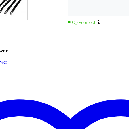
Op voorraad
wer
ower