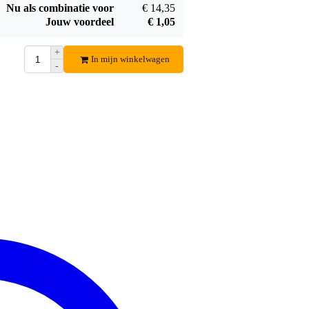
Nu als combinatie voor
€ 14,35
Jouw voordeel
€ 1,05
+
In mijn winkelwagen
-
Brennenstuhl Eco
Line powerverdeler
€ 4,98
3-voudig
Bestel mee