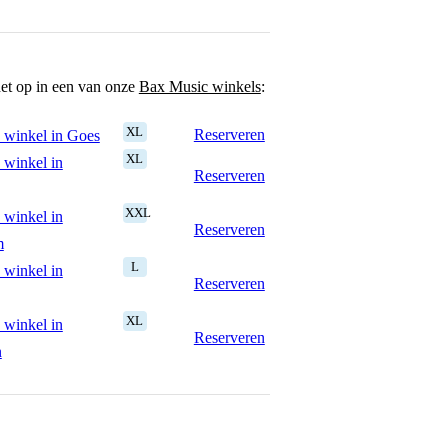
het op in een van onze
Bax Music winkels
:
XL
Reserveren
 winkel in Goes
XL
 winkel in
Reserveren
XXL
 winkel in
Reserveren
m
L
 winkel in
Reserveren
XL
 winkel in
Reserveren
n