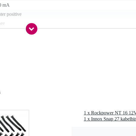
0 mA
ter positive
nee
 gr
5 x 7,5 x 4,5 cm
s