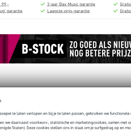
 99,-
3 jaar Bax Music garantie
Grati
ug' garantie
Laagste-prijs-garantie
Grati
c
03 4 x 6 meter zwart
oepel te laten verlopen en bij je te laten passen, gebruiken we functionele 
sen we daarnaast voorkeurs-, statistische en marketingcookies, samen met 
nigde Staten). Deze cookies stellen ons in staat om je surfgedrag op en mog