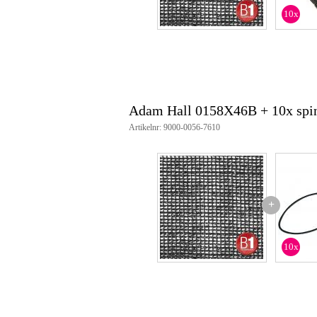
winddoorlaatbaarheid: 27% (fij
10x
ondoorzichtig vanaf ca. 8.5 m
breedte: 4 m
lengte: 6 m
160 gram per m²
gewicht: 4 kg
Adam Hall 0158X46B + 10x spin
Artikelnr: 9000-0056-7610
+
10x