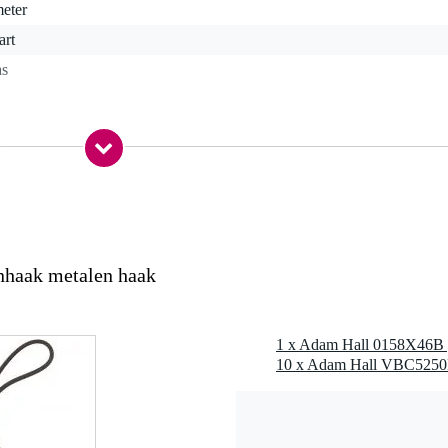
meter
art
as
 kg
0 x 26,0 x 12,0 cm
nhaak metalen haak
et interval van 50 cm
 tot ca. 3 jaar
 C