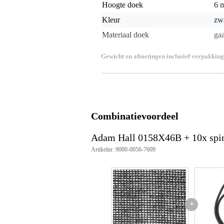
Hoogte doek
6 
Kleur
zw
Materiaal doek
ga
Gewicht en afmetingen inclusief verpakking
Gewicht
4,2
(incl. verpakking)
Afmeting
46,
(incl. verpakking)
Productspecificaties
Combinatievoordeel
gaasdoek
gezoomd
Adam Hall 0158X46B + 10x spi
montageringen aan alle zijden m
Artikelnr: 9000-0056-7609
materiaal: polyethyleen type 203
kleur: zwart
waterproof, weerresistent
bestand tegen zuren
resistent tegen UV en verkleuring
wasbaar
+
te gebruiken bij -30° C tot +70°
brandwerendheid B1