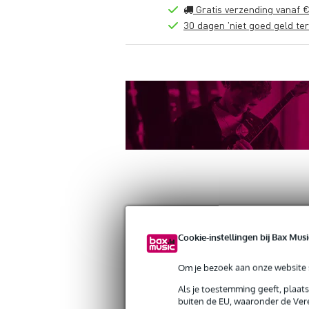
Gratis verzending vanaf €
30 dagen 'niet goed geld ter
Productinformatie
Reviews
(0)
Cookie-instellingen bij Bax Musi
Adam Hall 0158X46B gaasdoek type 2
Artikelnr:
9000-0056-7608
Om je bezoek aan onze website s
Servicebelofte
Als je toestemming geeft, plaat
buiten de EU, waaronder de Vere