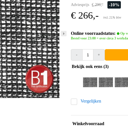
-10%
Adviesprijs
€ 296,-
€ 266,-
incl. 21% btw
Online voorraadstatus:
Op vo
Bestel voor 23:00 = over circa 3 werkda
-
+
Bekijk ook eens (3)
Vergelijken
Winkelvoorraad