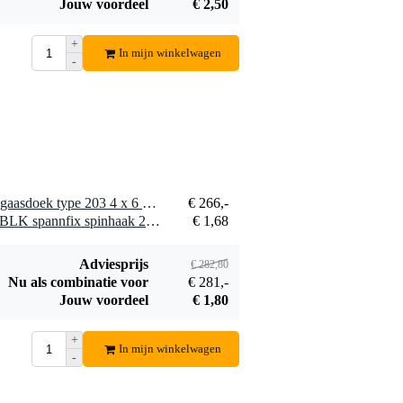
Jouw voordeel
€ 2,50
Magic FX Power
+
Drop decor val
In mijn winkelwagen
-
€ 244,-
systeem
Bestel mee
1 x Adam Hall 0158X46B gaasdoek type 203 4 x 6 meter zwart
€ 266,-
10 x Adam Hall VBC4250BLK spannfix spinhaak 25cm zwart kunststof haak
€ 1,68
Adviesprijs
€ 282,80
Nu als combinatie voor
€ 281,-
Jouw voordeel
€ 1,80
+
In mijn winkelwagen
-