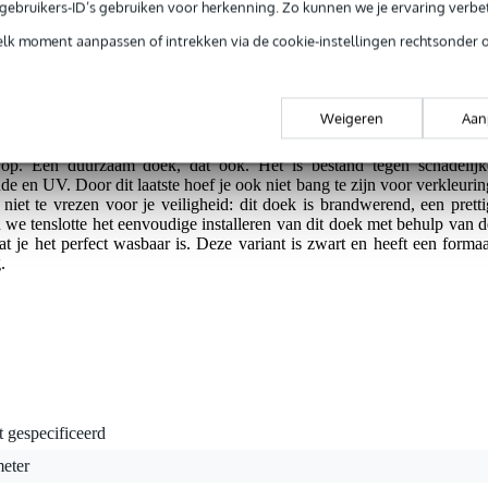
g je alleen garantie op fabrieksfouten.
e gebruikers-ID’s gebruiken voor herkenning. Zo kunnen we je ervaring verb
rieksfouten.
elk moment aanpassen of intrekken via de cookie-instellingen rechtsonder 
Weigeren
Aan
e gaasdoeken van Adam Hall. Hierdoor is het dan ook al ondoorzichti
dit doek voor tal van doeleinden, zoals backdrop, gordijn, afscherming
p. Een duurzaam doek, dat ook. Het is bestand tegen schadelijk
ude en UV. Door dit laatste hoef je ook niet bang te zijn voor verkleurin
 niet te vrezen voor je veiligheid: dit doek is brandwerend, een pretti
 we tenslotte het eenvoudige installeren van dit doek met behulp van d
t je het perfect wasbaar is. Deze variant is zwart en heeft een formaa
.
t gespecificeerd
meter