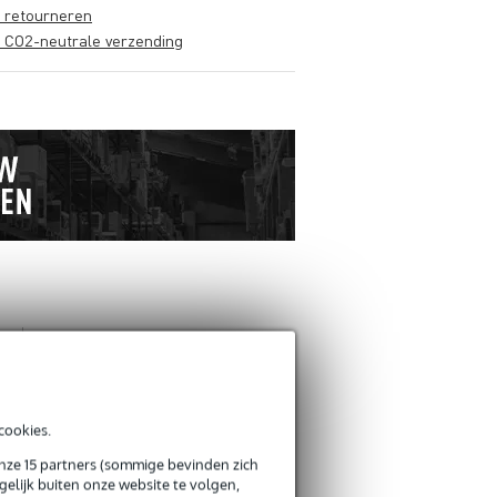
s retourneren
s CO2-neutrale verzending
ANDEREN KOCHTEN
OOK
Schrijf zelf een review
cookies.
onze 15 partners (sommige bevinden zich
Je naam
elijk buiten onze website te volgen,