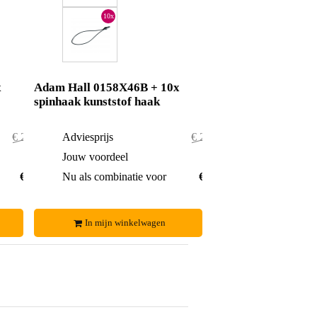
10x
x
Adam Hall 0158X46B + 10x
spinhaak kunststof haak
€ 286,50
Adviesprijs
€ 282,80
€ 2,50
Jouw voordeel
€ 1,80
€ 284,-
Nu als combinatie voor
€ 281,-
In mijn winkelwagen