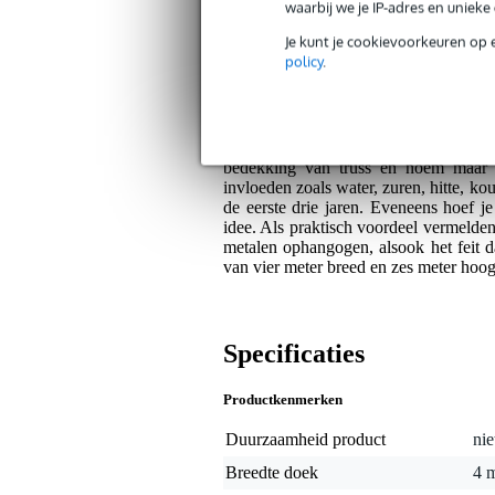
Bax Music Garantie
: Op dit product krij
waarbij we je IP-adres en uniek
Op dit product krijg je alleen garantie op fab
Je kunt je cookievoorkeuren op 
policy
.
Algemeen
Dit is een van de wat meer fijnmazig
vanaf ongeveer 8.5 meter. Je gebruikt 
bedekking van truss en noem maar o
invloeden zoals water, zuren, hitte, ko
de eerste drie jaren. Eveneens hoef je
idee. Als praktisch voordeel vermelden
metalen ophangogen, alsook het feit da
van vier meter breed en zes meter hoog
Specificaties
Productkenmerken
Duurzaamheid product
nie
Breedte doek
4 