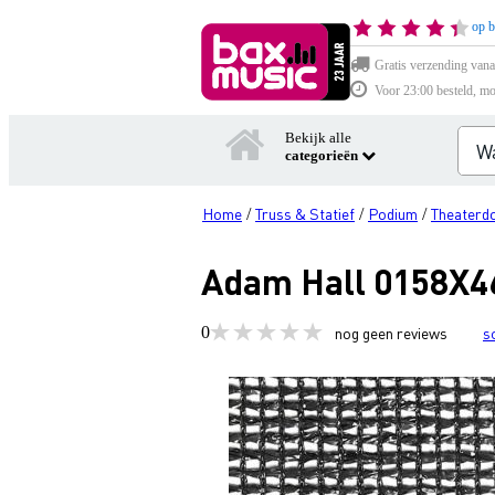
op b
Gratis verzending vana
Voor 23:00 besteld, mo
Bekijk alle
categorieën
Home
Truss & Statief
Podium
Theaterd
/
/
/
Adam Hall 0158X46
0
nog geen reviews
s