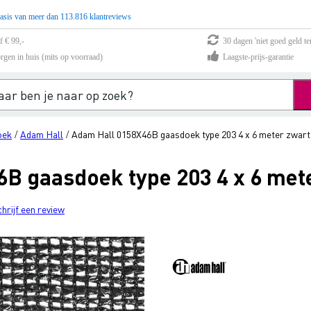
asis van meer dan 113.816 klantreviews
f € 99,-
30 dagen 'niet goed geld te
rgen in huis (mits op voorraad)
Laagste-prijs-garantie
oek
Adam Hall
Adam Hall 0158X46B gaasdoek type 203 4 x 6 meter zwart
/
/
B gaasdoek type 203 4 x 6 met
chrijf een review