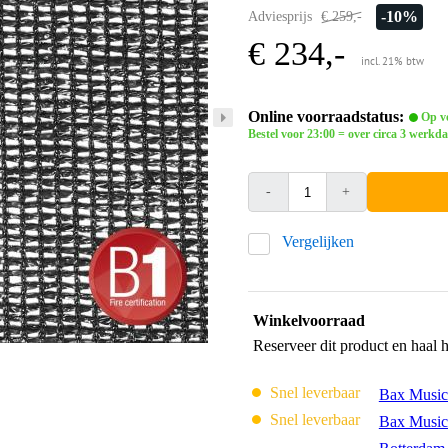
-10%
Adviesprijs
€ 259,-
€ 234,-
incl. 21% btw
Online voorraadstatus:
Op vo
Bestel voor 23:00 = over circa 3 werkda
-
+
Vergelijken
Winkelvoorraad
Reserveer dit product en haal 
Snel leverbaar
Bax Music
Snel leverbaar
Bax Music