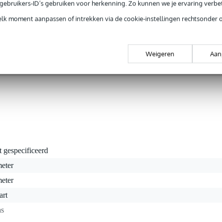
rop of afscherming op je podium nodig? Met dit gaasdoek van vier mete
e gebruikers-ID’s gebruiken voor herkenning. Zo kunnen we je ervaring verb
behoorlijk uit de voeten. Het is gemaakt van polyethyleen en heef
elk moment aanpassen of intrekken via de cookie-instellingen rechtsonder 
k nog voldoende wind door, maar toch kun je vanaf een afstand va
oorheen kijken. Handig wanneer je bepaalde zaken aan het zicht wil
k zowel een sterk als handig product in handen. Het is namelijk bestan
uren, hitte, koude en UV, en ook voor verkleuring hoef je de eerste dri
Weigeren
Aan
 kun je het gewoon wassen en hang je het overal makkelijk op aan d
igde zoom zijn bevestigd. Het is tenslotte een brandwerend, dus veili
t gespecificeerd
meter
meter
art
as