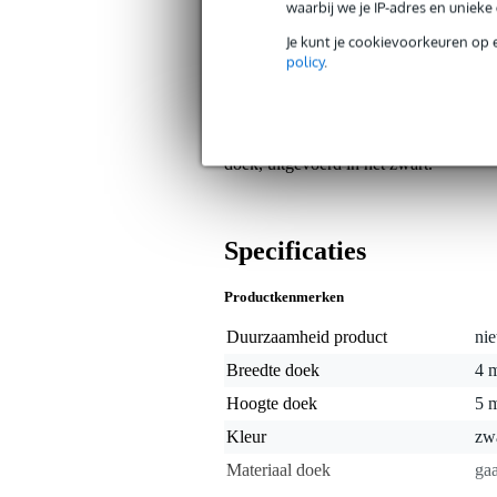
Redelijk groot formaat gordijn, backd
waarbij we je IP-adres en uniek
breed en vijf meter hoog kan je al 
Je kunt je cookievoorkeuren op 
middelgrote mazen. Het laat dan oo
policy
.
ongeveer 25 meter er al niet meer d
onttrekken. Verder heb je met dit doe
tegen diverse invloeden, zoals water, z
jaren niet bang te zijn. Daarenboven
ophangringen die rondom in de verstev
doek, uitgevoerd in het zwart.
Specificaties
Productkenmerken
Duurzaamheid product
nie
Breedte doek
4 
Hoogte doek
5 
Kleur
zw
Materiaal doek
ga