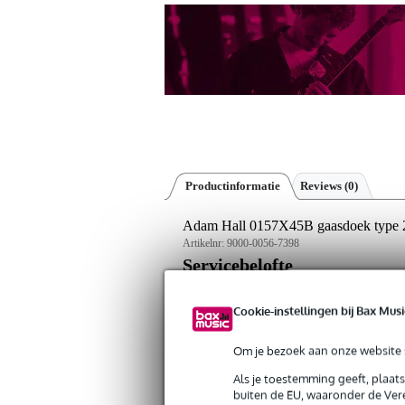
Productinformatie
Reviews
(0)
Adam Hall 0157X45B gaasdoek type 2
Artikelnr:
9000-0056-7398
Servicebelofte
Bax Music Garantie
: Op dit product krij
Cookie-instellingen bij Bax Musi
Op dit product krijg je alleen garantie op fab
Om je bezoek aan onze website s
Als je toestemming geeft, plaat
Algemeen
buiten de EU, waaronder de Vere