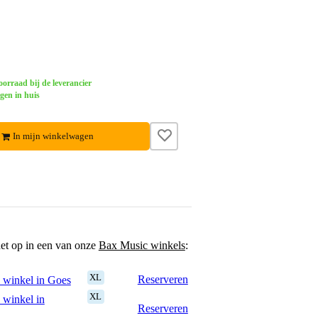
orraad bij de leverancier
gen in huis
In mijn winkelwagen
het op in een van onze
Bax Music winkels
:
XL
Reserveren
 winkel in Goes
XL
 winkel in
Reserveren