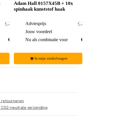
x
Adam Hall 0157X45B + 10x
spinhaak kunststof haak
€ 254,50
Adviesprijs
€ 250,80
€ 2,50
Jouw voordeel
€ 1,80
€ 252,-
Nu als combinatie voor
€ 249,-
In mijn winkelwagen
s retourneren
s CO2-neutrale verzending