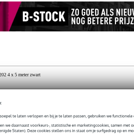
02 4 x 5 meter zwart
g je alleen garantie op fabrieksfouten.
c
rieksfouten.
oepel te laten verlopen en bij je te laten passen, gebruiken we functionele 
sen we daarnaast voorkeurs-, statistische en marketingcookies, samen met 
nigde Staten). Deze cookies stellen ons in staat om je surfgedrag op en mog