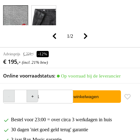
1
/
2
Adviesprijs
€ 221,-
-12%
€ 195,-
(incl. 21% btw)
Online voorraadstatus:
Op voorraad bij de leverancier
In winkelwagen
Bestel voor 23:00 = over circa 3 werkdagen in huis
30 dagen 'niet goed geld terug' garantie
3 jaar Bax Music garantie