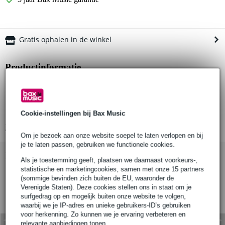
Gratis ophalen in de winkel
Productinformatie
gaasdoek
gezoomd
montageringen aan alle zijden met interval van 50 cm
Cookie-instellingen bij Bax Music
Bekijk alle productspecificaties
Om je bezoek aan onze website soepel te laten verlopen en bij
je te laten passen, gebruiken we functionele cookies.
Bekijk ook eens (1)
Als je toestemming geeft, plaatsen we daarnaast voorkeurs-,
statistische en marketingcookies, samen met onze 15 partners
(sommige bevinden zich buiten de EU, waaronder de
Verenigde Staten). Deze cookies stellen ons in staat om je
surfgedrag op en mogelijk buiten onze website te volgen,
waarbij we je IP-adres en unieke gebruikers-ID’s gebruiken
voor herkenning. Zo kunnen we je ervaring verbeteren en
relevante aanbiedingen tonen.