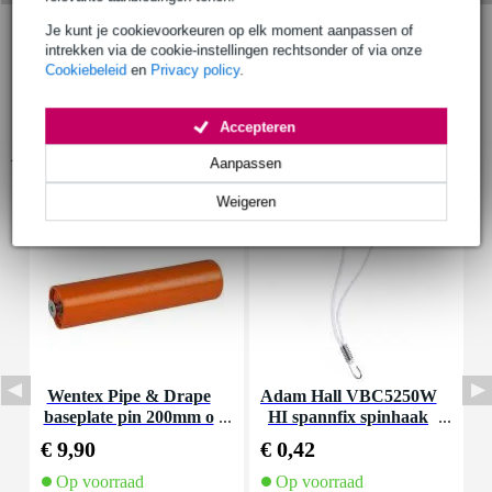
Je kunt je cookievoorkeuren op elk moment aanpassen of
intrekken via de cookie-instellingen rechtsonder of via onze
Cookiebeleid
en
Privacy policy
.
Accepteren
Accessoires (9)
Aanpassen
Weigeren
Wentex Pipe & Drape
Adam Hall VBC5250W
A
baseplate pin 200mm o
HI spannfix spinhaak
ranje
wit 25 cm stalen haak
2
€ 9,90
€ 0,42
€
Op voorraad
Op voorraad