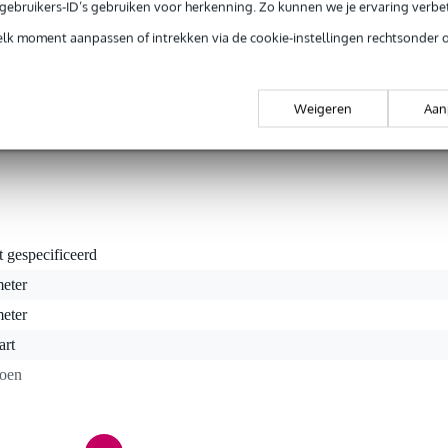
e gebruikers-ID’s gebruiken voor herkenning. Zo kunnen we je ervaring verb
 Het is gemaakt van een mooie en dikke kwaliteit katoen zodat het doe
is een koud kunstje. Het doek is namelijk aan één zijde voorzien va
elk moment aanpassen of intrekken via de cookie-instellingen rechtsonder 
tussenafstanden van 25 centimeter. Alle kanten behalve de onderzijd
speciaal niet afgewerkt zodat deze gemakkelijk is af te knippen op d
zit het ook met de veiligheid wel snor: het doek is behandeld met ee
Weigeren
Aan
t gespecificeerd
meter
meter
art
toen