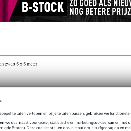
n zwart 6 x 6 meter
g je alleen garantie op fabrieksfouten.
rieksfouten.
c
oepel te laten verlopen en bij je te laten passen, gebruiken we functionele 
sen we daarnaast voorkeurs-, statistische en marketingcookies, samen met 
arte theaterdoek van zes meter op zes meter een prima accessoire om j
nigde Staten). Deze cookies stellen ons in staat om je surfgedrag op en mog
eane en professionele uitstraling en verstopt afleidende factoren zodat j