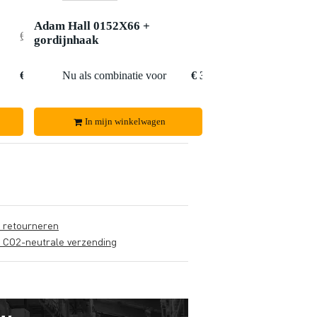
Adam Hall 0152X66 +
€ 760,-
gordijnhaak
€ 23,-
€ 737,-
Nu als combinatie voor
€ 383,80
In mijn winkelwagen
s retourneren
s CO2-neutrale verzending