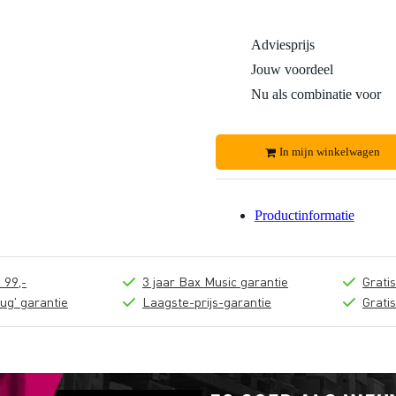
Adviesprijs
Jouw voordeel
Nu als combinatie voor
In mijn winkelwagen
Productinformatie
 99,-
3 jaar Bax Music garantie
Grati
ug' garantie
Laagste-prijs-garantie
Grati