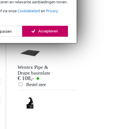
eteren en relevante aanbiedingen tonen.
k
n
of via onze
Cookiebeleid
en
Privacy
e
Wentex Pipe &
e
Drape
n
€ 97,-
telescopische
staander 180-
Accepteren
passen
Bestel mee
Verstuur
420cm zwart
Wentex Pipe &
Drape baseplate
€ 108,-
600x600mm zwart
Bestel mee
Magic FX Power
Drop decor val