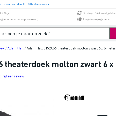
asis van meer dan 113.816 klantreviews
f € 99,-
30 dagen 'niet goed geld te
rgen in huis (mits op voorraad)
Laagste-prijs-garantie
oek
Adam Hall
Adam Hall 0152X66 theaterdoek molton zwart 6 x 6 meter
/
/
 theaterdoek molton zwart 6 x
chrijf een review