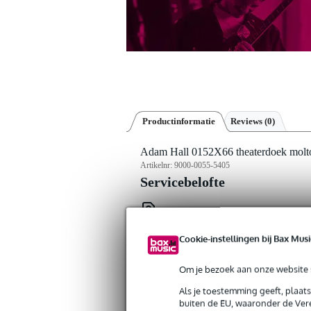
Productinformatie
Reviews
(0)
Adam Hall 0152X66 theaterdoek molto
Artikelnr:
9000-0055-5405
Servicebelofte
Bax Music Garantie
: Op dit product krij
Op dit product krijg je alleen garantie op fab
Cookie-instellingen bij Bax Musi
Om je bezoek aan onze website s
Algemeen
Als je toestemming geeft, plaat
Adam Hall levert met dit vierkante zw
buiten de EU, waaronder de Vere
podium te decoreren. Je geeft het een cl