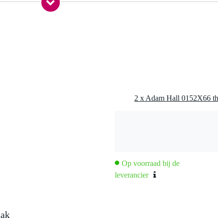
,7 kg
0 x 71,0 x 14,0 cm
olijst
Op voorraad bij de
leverancier
aak