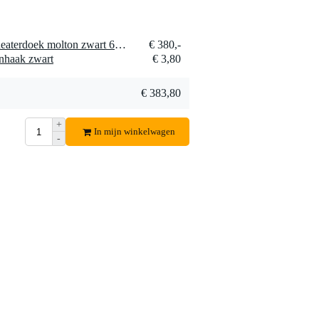
1 x Adam Hall 0152X66 theaterdoek molton zwart 6 x 6 meter
€ 380,-
nhaak zwart
€ 3,80
€ 383,80
+
In mijn winkelwagen
-