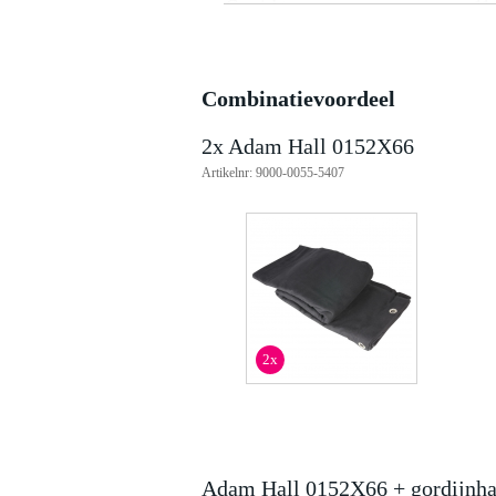
Gewicht
11
(incl. verpakking)
Afmeting
80,
(incl. verpakking)
Productspecificaties
Combinatievoordeel
theaterdoek
materiaal: 100% katoen (molton)
2x Adam Hall 0152X66
materiaal ringen: roestvrij en gep
Artikelnr: 9000-0055-5407
kleur: zwart
afmetingen: 6 x 6 meter
gewicht: 300 g/m²
gezoomd aan 1 zijde
voorzien van ringen aan 1 zijde
tussenafstand ringen: 250 mm
diameter ringen: 20 mm
gewicht: 11.354 kg
brandvertragend B1
2x
Adam Hall 0152X66 + gordijnh