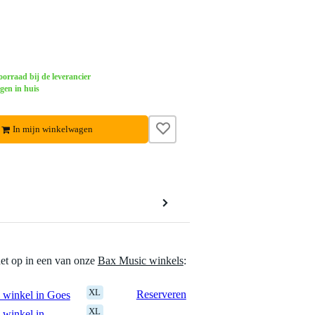
orraad bij de leverancier
gen in huis
In mijn winkelwagen
het op in een van onze
Bax Music winkels
:
XL
Reserveren
 winkel in Goes
XL
 winkel in