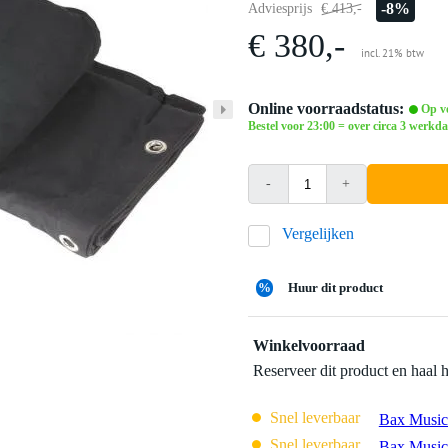
-8%
Adviesprijs
€ 413,-
€ 380,-
incl. 21% btw
Online voorraadstatus:
Op vo
Bestel voor 23:00 = over circa 3 werkda
-
+
Vergelijken
%
Huur dit product
Winkelvoorraad
Reserveer dit product en haal 
Snel leverbaar
Bax Music
Snel leverbaar
Bax Music