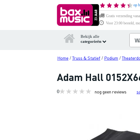
op b
Gratis verzending vana
Voor 23:00 besteld, mo
Bekijk alle
categorieën
Home
Truss & Statief
Podium
Theaterd
/
/
/
Adam Hall 0152X66
0
nog geen reviews
s