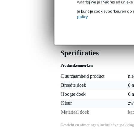
waarbij we je IP-adres en uniek
rust en bovendien meer sfeer creëert.
volledig ondoorzichtig is. Ophangen 
Je kunt je cookievoorkeuren op 
roestvrije metalen ophangringen met 
policy
.
zijn mooi omgezoomd. De onderkant is 
door jou gewenste lengte. Tenslotte 
brandvertragende impregnatie.
Specificaties
Productkenmerken
Duurzaamheid product
nie
Breedte doek
6 
Hoogte doek
6 
Kleur
zw
Materiaal doek
ka
Gewicht en afmetingen inclusief verpakking