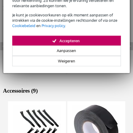
voor herkenning. Zo kunnen we je ervaring verbeteren en
relevante aanbiedingen tonen.
Bekijk ook eens (11)
Huur dit product
Je kunt je cookievoorkeuren op elk moment aanpassen of
intrekken via de cookie-instellingen rechtsonder of via onze
Cookiebeleid
en
Privacy policy
.
Accepteren
Aanpassen
Weigeren
Accessoires (9)