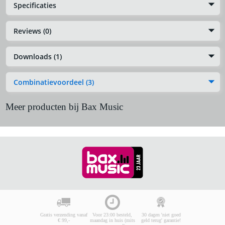
Specificaties
Reviews (0)
Downloads (1)
Combinatievoordeel (3)
Meer producten bij Bax Music
Gratis verzending vanaf
Voor 23:00 besteld,
30 dagen 'niet goed
€ 99,-
maandag in huis (mits
geld terug' garantie!