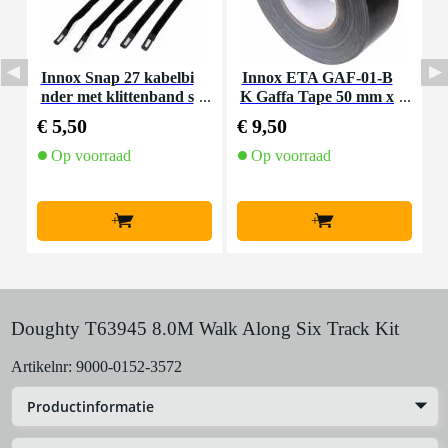
Innox Snap 27 kabelbi
Innox ETA GAF-01-B
I
nder met klittenband s
K Gaffa Tape 50 mm x
mal zwart (10 stuks)
50 m zwart
€ 5,50
€ 9,50
€
Op voorraad
Op voorraad
+
+
Doughty T63945 8.0M Walk Along Six Track Kit
Artikelnr:
9000-0152-3572
Productinformatie