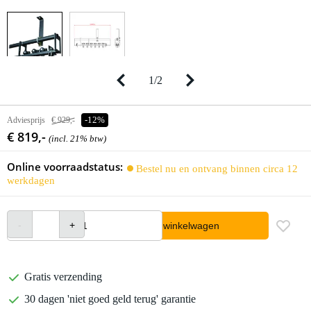
1
/
2
Adviesprijs
€ 929,-
-12%
€ 819,-
(incl. 21% btw)
Online voorraadstatus:
Bestel nu en ontvang binnen circa 12
werkdagen
In winkelwagen
Gratis verzending
30 dagen 'niet goed geld terug' garantie