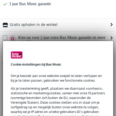
3 jaar Bax Music garantie
Gratis ophalen in de winkel
Kies nu voor 2 jaar extra Bax Music garantie en meer
voordelen
€ 40,95 eenmalig
%
Huur dit product
Cookie-instellingen bij Bax Music
Om je bezoek aan onze website soepel te laten verlopen en
Productinformatie
Huur dit product al vanaf 59 euro per maand
bij je te laten passen, gebruiken we functionele cookies.
Huur meerdere producten tegelijk: min. € 300,- en max.
Lengte: 8 m
Als je toestemming geeft, plaatsen we daarnaast voorkeurs-,
€ 2.500,-
Gratis
statistische en marketingcookies, samen met onze 15 partners
Color: zwart
thuisbezorgd of op te halen in de winkel
(sommige bevinden zich buiten de EU, waaronder de
Al na 4 maanden maandelijks opzegbaar
Max. draagvermogen: niet gespecificeerd
Verenigde Staten). Deze cookies stellen ons in staat om je
De mogelijkheid om je product(en) met korting te kopen
surfgedrag op en mogelijk buiten onze website te volgen,
Bekijk alle productspecificaties
Snelle vervanging door Bax Music bij een defect
waarbij we je IP-adres en unieke gebruikers-ID’s gebruiken