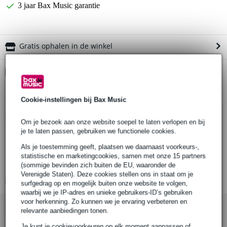
3 jaar Bax Music garantie
Gratis ophalen in de winkel
Kies nu voor 2 jaar extra Bax Music garantie en meer
voordelen
€ 8,75 eenmalig
Cookie-instellingen bij Bax Music
Productinformatie
Om je bezoek aan onze website soepel te laten verlopen en bij
je te laten passen, gebruiken we functionele cookies.
merk: Doughty
Als je toestemming geeft, plaatsen we daarnaast voorkeurs-,
serie: Six Track
statistische en marketingcookies, samen met onze 15 partners
type: 45° curved curtain track section (bochtsectie)
(sommige bevinden zich buiten de EU, waaronder de
Verenigde Staten). Deze cookies stellen ons in staat om je
Bekijk alle productspecificaties
surfgedrag op en mogelijk buiten onze website te volgen,
waarbij we je IP-adres en unieke gebruikers-ID’s gebruiken
voor herkenning. Zo kunnen we je ervaring verbeteren en
Bekijk ook eens (2)
relevante aanbiedingen tonen.
Je kunt je cookievoorkeuren op elk moment aanpassen of