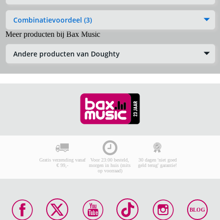
Combinatievoordeel (3)
Meer producten bij Bax Music
Andere producten van Doughty
Gratis verzending vanaf
Voor 23:00 besteld,
30 dagen 'niet goed
€ 99,-
morgen in huis (mits
geld terug' garantie!
op voorraad)
BLOG