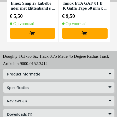
Innox Snap 27 kabelbi
Innox ETA GAF-01-B
I
nder met klittenband s
K Gaffa Tape 50 mm x
mal zwart (10 stuks)
50 m zwart
€ 5,50
€ 9,50
€
Op voorraad
Op voorraad
+
+
Doughty T63736 Six Track 0.75 Metre 45 Degree Radius Track
Artikelnr:
9000-0152-3412
Productinformatie
Specificaties
Reviews (0)
Downloads (1)