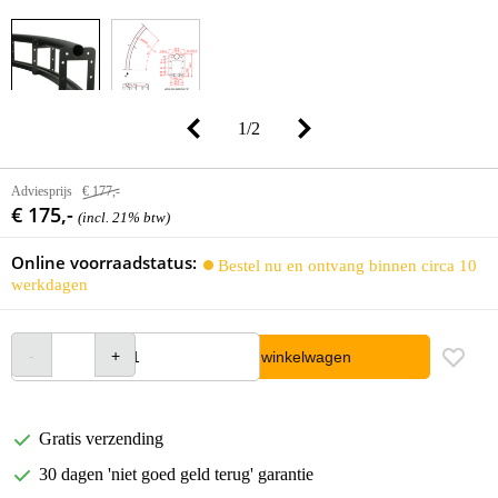
1
/
2
Adviesprijs
€ 177,-
€ 175,-
(incl. 21% btw)
Online voorraadstatus:
Bestel nu en ontvang binnen circa 10
werkdagen
In winkelwagen
Gratis verzending
30 dagen 'niet goed geld terug' garantie