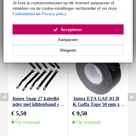
Je kunt je cookievoorkeuren op elk moment aanpassen of
intrekken via de cookie-instellingen rechtsonder of via onze
Cookiebeleid
en
Privacy policy
.
Accepteren
Accessoires (9)
Aanpassen
Weigeren
Innox Snap 27 kabelbi
Innox ETA GAF-01-B
I
nder met klittenband s
K Gaffa Tape 50 mm x
mal zwart (10 stuks)
50 m zwart
€ 5,50
€ 9,50
€
Op voorraad
Op voorraad