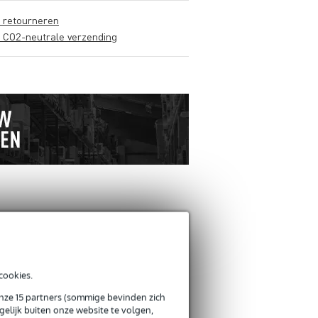
s retourneren
s CO2-neutrale verzending
ANDEREN KOCHTEN
OOK
cookies.
Schrijf zelf een review
onze 15 partners (sommige bevinden zich
elijk buiten onze website te volgen,
Je naam