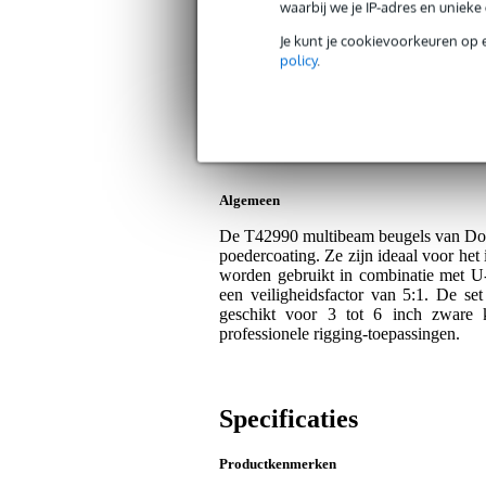
waarbij we je IP-adres en uniek
Bax Music Garantie
: Op dit product kri
Je kunt je cookievoorkeuren op 
Op dit product krijg je 3 jaar Bax Music Gara
policy
.
Plus- en minpunten
Geschikt voor zware katrollen tot 
Universele montage op wand, plafo
Algemeen
De T42990 multibeam beugels van Dough
poedercoating. Ze zijn ideaal voor het
worden gebruikt in combinatie met U
een veiligheidsfactor van 5:1. De s
geschikt voor 3 tot 6 inch zware k
professionele rigging-toepassingen.
Specificaties
Productkenmerken