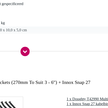
t gespecificeerd
 kg
0 x 10,0 x 5,0 cm
duty pulleys
g
ulleys
ets (270mm To Suit 3 - 6'') + Innox Snap 27
mm + 13 mm