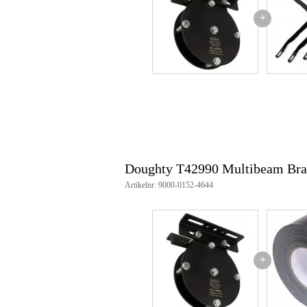
+
Doughty T42990 Multibeam Brac
Artikelnr: 9000-0152-4644
+