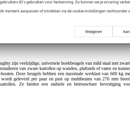
e gebruikers-ID’s gebruiken voor herkenning. Zo kunnen we je ervaring verb
jg je 3 jaar Bax Music Garantie.
elk moment aanpassen of intrekken via de cookie-instellingen rechtsonder 
ntie.
Weigeren
Aan
600 kg.
nd of vat.
ty zijn veelzijdige, universele hoekbeugels van mild staal met zwart
 installeren van zware katrollen op wanden, plafonds of vaten en kunne
-bouten. Deze beugels hebben een maximale werklast van 600 kg me
et wordt geleverd per paar en past op multibeams van 270 mm breed
atrollen. Ze bieden een stabiele en betrouwbare bevestiging voo