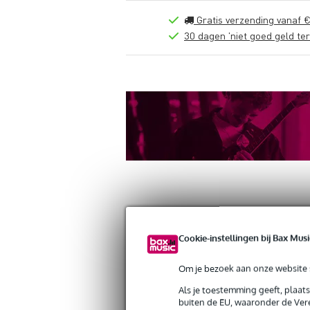
Gratis verzending vanaf €
30 dagen 'niet goed geld ter
Productinformatie
Reviews
(0)
Down
Cookie-instellingen bij Bax Musi
Doughty T42990 Multibeam Brackets (
Om je bezoek aan onze website s
Artikelnr:
9000-0152-3378
Als je toestemming geeft, plaat
Servicebelofte
buiten de EU, waaronder de Vere