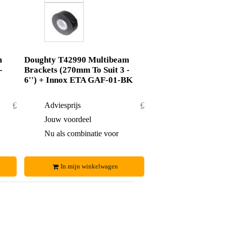
m
Doughty T42990 Multibeam
-
Brackets (270mm To Suit 3 -
6'') + Innox ETA GAF-01-BK
€ 94,50
Adviesprijs
€ 98,50
€ 1,50
Jouw voordeel
€ 1,50
€ 93,-
Nu als combinatie voor
€ 97,-
In mijn winkelwagen