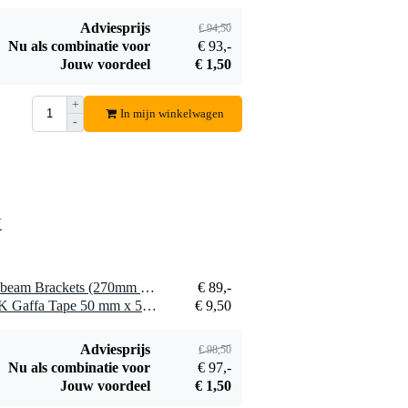
Adviesprijs
€ 94,50
Procab CAB475-G
Nu als combinatie voor
€ 93,-
Power schuko
Jouw voordeel
€ 1,50
€ 16,40
male-schuko
female
Bestel mee
+
In mijn winkelwagen
verlengkabel 5m
-
K
1 x Doughty T42990 Multibeam Brackets (270mm To Suit 3 - 6'')
€ 89,-
1 x Innox ETA GAF-01-BK Gaffa Tape 50 mm x 50 m zwart
€ 9,50
Adviesprijs
€ 98,50
Nu als combinatie voor
€ 97,-
Jouw voordeel
€ 1,50