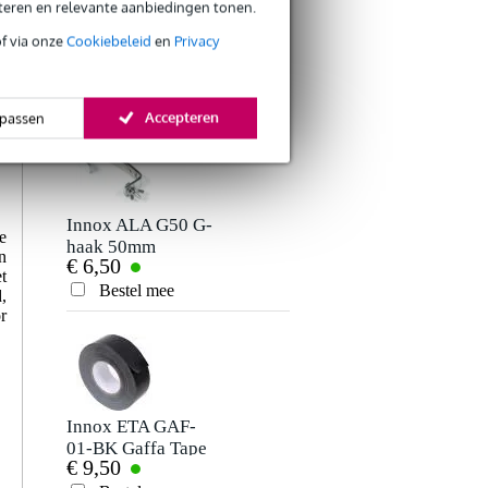
eteren en relevante aanbiedingen tonen.
Er zijn nog geen reviews voor dit product.
Innox Snap 27
Innox SAF-BASIC-
of via onze
Cookiebeleid
en
Privacy
kabelbinder met
50S safetykabel 3.2
€ 5,50
€ 3,94
klittenband smal
mm 50 cm zilver
Je beoordeling
zwart (10 stuks)
Bestel mee
Bestel mee
Accepteren
passen
Je ervaring
Innox ALA G50 G-
e
haak 50mm
n
€ 6,50
t
Bestel mee
,
Verstuur
r
Innox ETA GAF-
01-BK Gaffa Tape
€ 9,50
50 mm x 50 m