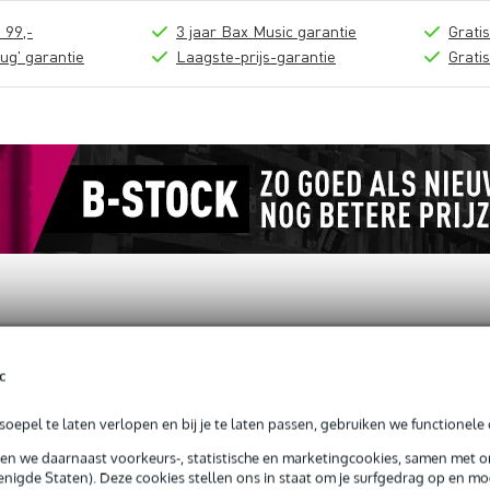
 99,-
3 jaar Bax Music garantie
Grati
ug' garantie
Laagste-prijs-garantie
Grati
loads (1)
c
270mm To Suit 3 - 6'')
oepel te laten verlopen en bij je te laten passen, gebruiken we functionele 
sen we daarnaast voorkeurs-, statistische en marketingcookies, samen met 
nigde Staten). Deze cookies stellen ons in staat om je surfgedrag op en mog