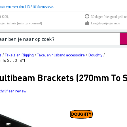
asis van meer dan 113.816 klantreviews
f € 99,-
30 dagen 'niet goed geld te
rgen in huis (mits op voorraad)
Laagste-prijs-garantie
s
Takels en Rigging
Takel en hijsband accessoire
Doughty
/
/
/
/
o Suit 3 - 6'')
ltibeam Brackets (270mm To Sui
chrijf een review