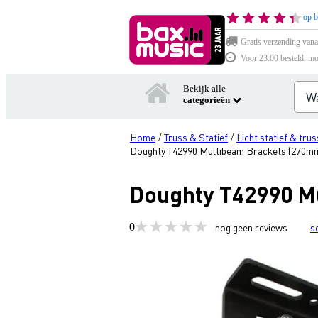
op b
Gratis verzending vana
Voor 23:00 besteld, mo
Bekijk alle
categorieën
Home
Truss & Statief
Licht statief & trus
/
/
Doughty T42990 Multibeam Brackets (270mm T
Doughty T42990 Mu
0
nog geen reviews
s