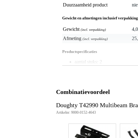
Duurzaamheid product
nie
Gewicht en afmetingen inclusief verpakking
Gewicht
4,0
(incl. verpakking)
Afmeting
25,
(incl. verpakking)
Productspecificaties
aantal stuks: 2
type: multibeam hoekbeugels
geschikt voor: 3 - 6 inch heavy 
materiaal: mild staal
afwerking: zwarte poedercoatin
maximale werklast: 600 kg
Combinatievoordeel
veiligheidsfactor: 5:1
compatibiliteit: alle heavy duty p
Doughty T42990 Multibeam Brack
afmetingen: 225 x 36 x 36 mm
gaten: 2 x 13 mm thru, 2 x 9 
Artikelnr: 9000-0152-4643
artikelnummer: t42990