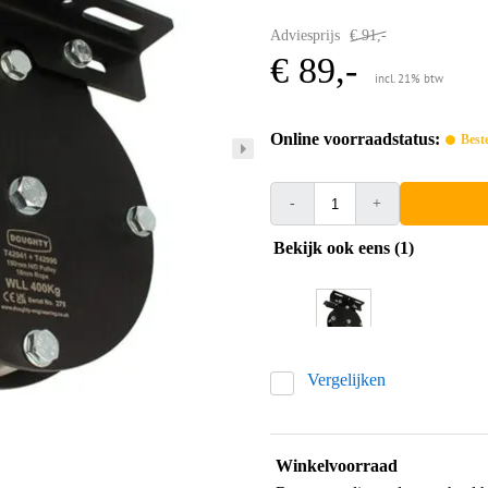
Adviesprijs
€ 91,-
€ 89,-
incl. 21% btw
Online voorraadstatus:
Best
-
+
Bekijk ook eens (1)
Vergelijken
Winkelvoorraad