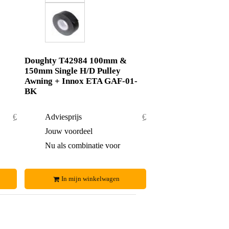
Doughty T42984 100mm &
150mm Single H/D Pulley
Awning + Innox ETA GAF-01-
BK
€ 57,50
Adviesprijs
€ 61,50
€ 1,50
Jouw voordeel
€ 1,50
€ 56,-
Nu als combinatie voor
€ 60,-
In mijn winkelwagen