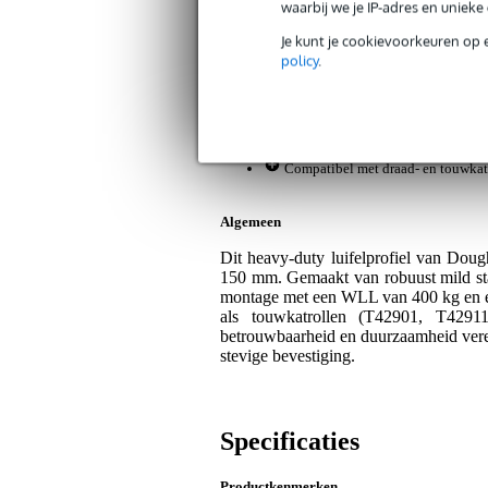
waarbij we je IP-adres en uniek
Je kunt je cookievoorkeuren op 
Bax Music Garantie
: Op dit product kri
policy
.
Op dit product krijg je 3 jaar Bax Music Gara
Plus- en minpunten
Robuust en geschikt voor zware be
Compatibel met draad- en touwkat
Algemeen
Dit heavy-duty luifelprofiel van Dou
150 mm. Gemaakt van robuust mild staa
montage met een WLL van 400 kg en een
als touwkatrollen (T42901, T4291
betrouwbaarheid en duurzaamheid verei
stevige bevestiging.
Specificaties
Productkenmerken