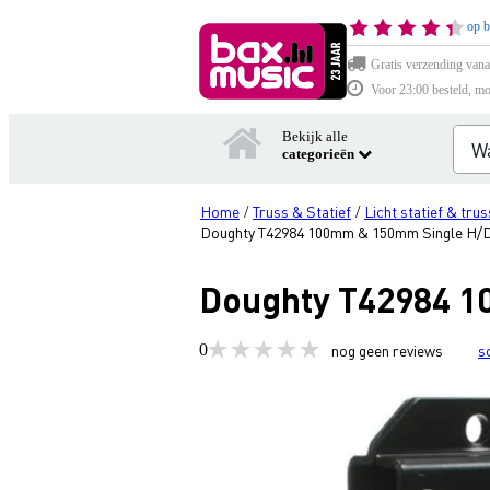
op b
Gratis verzending vana
Voor 23:00 besteld, mo
Bekijk alle
categorieën
Home
Truss & Statief
Licht statief & trus
/
/
Doughty T42984 100mm & 150mm Single H/D
Doughty T42984 1
0
nog geen reviews
s