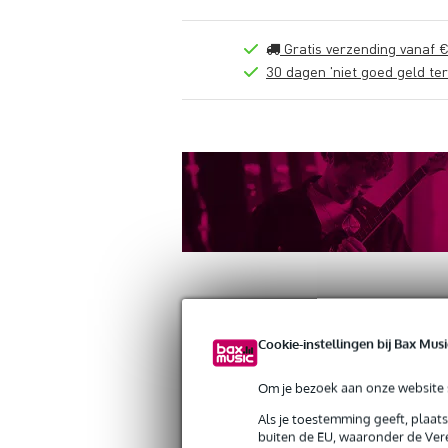
Gratis verzending vanaf €
30 dagen 'niet goed geld ter
Cookie-instellingen bij Bax Musi
Productinformatie
Reviews
(0)
Down
Om je bezoek aan onze website s
Doughty T42984 100mm & 150mm Sin
Artikelnr:
9000-0152-3353
Als je toestemming geeft, plaat
buiten de EU, waaronder de Vere
Servicebelofte