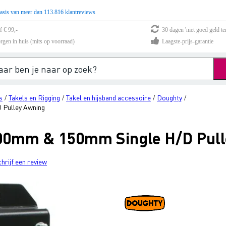
asis van meer dan 113.816 klantreviews
f € 99,-
30 dagen 'niet goed geld te
rgen in huis (mits op voorraad)
Laagste-prijs-garantie
s
Takels en Rigging
Takel en hijsband accessoire
Doughty
/
/
/
/
 Pulley Awning
00mm & 150mm Single H/D Pull
chrijf een review