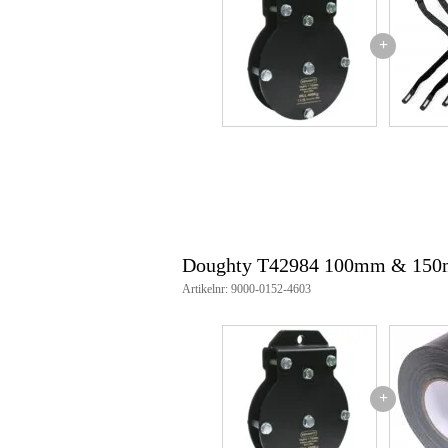
+
Doughty T42984 100mm & 150m
Artikelnr: 9000-0152-4603
+