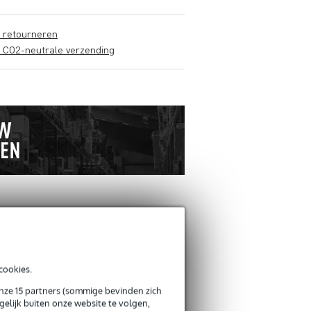
s retourneren
s CO2-neutrale verzending
ANDEREN KOCHTEN
OOK
cookies.
Schrijf zelf een review
onze 15 partners (sommige bevinden zich
elijk buiten onze website te volgen,