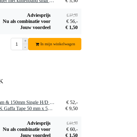
1 x Innox Snap 27 kabelbinder met klittenband smal zwart (10 stuks)
€ 5,50
Adviesprijs
€ 57,50
Procab CAB475-G
Nu als combinatie voor
€ 56,-
Power schuko
Jouw voordeel
€ 1,50
€ 16,40
male-schuko
female
Bestel mee
+
In mijn winkelwagen
verlengkabel 5m
-
BK
1 x Doughty T42984 100mm & 150mm Single H/D Pulley Awning
€ 52,-
1 x Innox ETA GAF-01-BK Gaffa Tape 50 mm x 50 m zwart
€ 9,50
Adviesprijs
€ 61,50
Nu als combinatie voor
€ 60,-
Jouw voordeel
€ 1,50