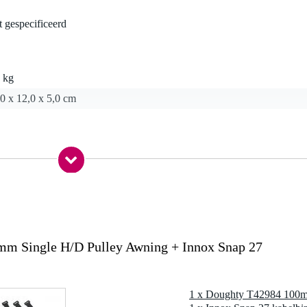
t gespecificeerd
 kg
0 x 12,0 x 5,0 cm
nkelvoudig
m enkelvoudige katrollen
m wire), t42931 (100mm rope), t42911 (150mm wire), t42941 (150m
g
 Single H/D Pulley Awning + Innox Snap 27