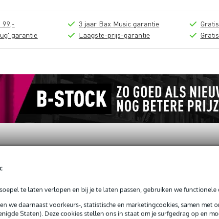
 99,-
3 jaar Bax Music garantie
Grati
ug' garantie
Laagste-prijs-garantie
Grati
c
loads (1)
oepel te laten verlopen en bij je te laten passen, gebruiken we functionele 
gle H/D Pulley Awning
sen we daarnaast voorkeurs-, statistische en marketingcookies, samen met 
nigde Staten). Deze cookies stellen ons in staat om je surfgedrag op en mog