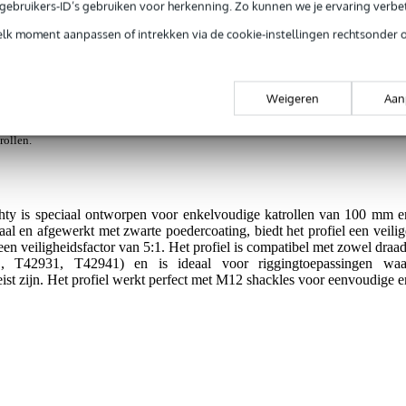
e gebruikers-ID’s gebruiken voor herkenning. Zo kunnen we je ervaring verb
elk moment aanpassen of intrekken via de cookie-instellingen rechtsonder 
jg je 3 jaar Bax Music Garantie.
ntie.
Weigeren
Aan
lastingen.
rollen.
ghty is speciaal ontworpen voor enkelvoudige katrollen van 100 mm e
l en afgewerkt met zwarte poedercoating, biedt het profiel een veilig
 veiligheidsfactor van 5:1. Het profiel is compatibel met zowel draad
1, T42931, T42941) en is ideaal voor riggingtoepassingen waa
st zijn. Het profiel werkt perfect met M12 shackles voor eenvoudige e