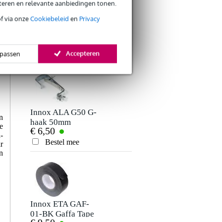
eteren en relevante aanbiedingen tonen.
Je naam
Er zijn nog geen reviews voor dit product.
of via onze
Cookiebeleid
en
Privacy
Innox Snap 27
Innox SAF-BASIC-
kabelbinder met
50S safetykabel 3.2
€ 5,50
€ 3,94
klittenband smal
mm 50 cm zilver
Je beoordeling
zwart (10 stuks)
Bestel mee
Bestel mee
Accepteren
passen
Je ervaring
Innox ALA G50 G-
n
haak 50mm
e
€ 6,50
-
Bestel mee
r
Verstuur
n
Innox ETA GAF-
01-BK Gaffa Tape