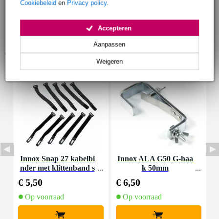
Cookiebeleid
en
Privacy policy
.
Accepteren
Aanpassen
Accessoires (7)
Weigeren
Innox Snap 27 kabelbi
Innox ALA G50 G-haa
nder met klittenband s
k 50mm
K
mal zwart (10 stuks)
€ 5,50
€ 6,50
€
Op voorraad
Op voorraad
+
+