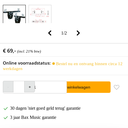
1
/
2
€ 69,-
(incl. 21% btw)
Online voorraadstatus:
Bestel nu en ontvang binnen circa 12
werkdagen
In winkelwagen
30 dagen 'niet goed geld terug' garantie
3 jaar Bax Music garantie