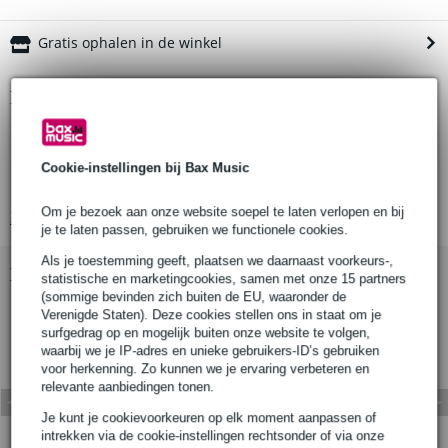
Gratis ophalen in de winkel
Productinformatie
geleverd als 1 stuk inclusief Lindapter flensklemmen
geschikt voor standaard pulleys
Cookie-instellingen bij Bax Music
materiaal s275 mild steel
Om je bezoek aan onze website soepel te laten verlopen en bij
Bekijk alle productspecificaties
je te laten passen, gebruiken we functionele cookies.
Als je toestemming geeft, plaatsen we daarnaast voorkeurs-,
Bekijk ook eens (1)
statistische en marketingcookies, samen met onze 15 partners
(sommige bevinden zich buiten de EU, waaronder de
Verenigde Staten). Deze cookies stellen ons in staat om je
surfgedrag op en mogelijk buiten onze website te volgen,
waarbij we je IP-adres en unieke gebruikers-ID’s gebruiken
voor herkenning. Zo kunnen we je ervaring verbeteren en
relevante aanbiedingen tonen.
Je kunt je cookievoorkeuren op elk moment aanpassen of
intrekken via de cookie-instellingen rechtsonder of via onze