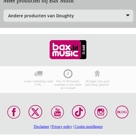
Meer producten bij Bax Music
Andere producten van Doughty
Gratis verzending vanaf
Voor 23:00 besteld,
30 dagen 'niet goed
€ 99,-
maandag in huis (mits
geld terug' garantie!
op voorraad)
BLOG
Disclaimer
|
Privacy policy
|
Cookie-instellingen