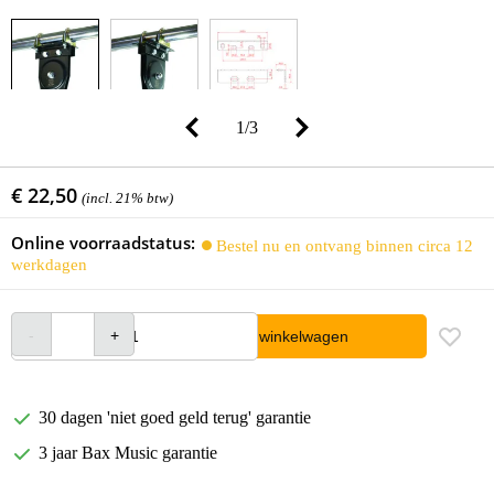
1
/
3
€ 22,50
(incl. 21% btw)
Online voorraadstatus:
Bestel nu en ontvang binnen circa 12
werkdagen
In winkelwagen
30 dagen 'niet goed geld terug' garantie
3 jaar Bax Music garantie