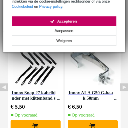
intrekken via de cookie-instellingen rechtsonder of via onze
Cookiebeleid
en
Privacy policy
.
Accepteren
Accessoires (7)
Aanpassen
Weigeren
Innox Snap 27 kabelbi
Innox ALA G50 G-haa
nder met klittenband s
k 50mm
K
mal zwart (10 stuks)
€ 5,50
€ 6,50
€
Op voorraad
Op voorraad
+
+