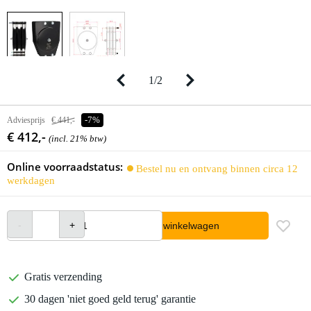
1
/
2
Adviesprijs
€ 441,-
-7%
€ 412,-
(incl. 21% btw)
Online voorraadstatus:
Bestel nu en ontvang binnen circa 12
werkdagen
In winkelwagen
Gratis verzending
30 dagen 'niet goed geld terug' garantie