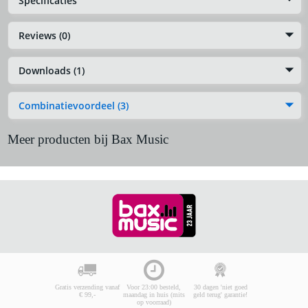
Specificaties
Reviews (0)
Downloads (1)
Combinatievoordeel (3)
Meer producten bij Bax Music
Gratis verzending vanaf
Voor 23:00 besteld,
30 dagen 'niet goed
€ 99,-
maandag in huis (mits
geld terug' garantie!
op voorraad)