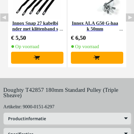
Innox Snap 27 kabelbi
Innox ALA G50 G-haa
nder met klittenband s
k 50mm
K
mal zwart (10 stuks)
€ 5,50
€ 6,50
€
Op voorraad
Op voorraad
+
+
Doughty T42857 180mm Standard Pulley (Triple
Sheave)
Artikelnr:
9000-0151-6297
Productinformatie