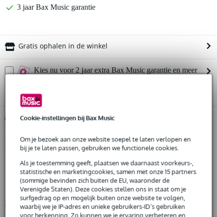
3 jaar Bax Music garantie
Gratis ophalen in de winkel
Kies nu voor 2 jaar extra Bax Music garantie en meer
voordelen
€ 20,60 eenmalig
Cookie-instellingen bij Bax Music
%
Huur dit product
Om je bezoek aan onze website soepel te laten verlopen en
Productinformatie
Huur dit product al vanaf 29 euro per maand
bij je te laten passen, gebruiken we functionele cookies.
Huur meerdere producten tegelijk: min. € 300,- en max.
type: standaard katrol met drie schijven
Als je toestemming geeft, plaatsen we daarnaast voorkeurs-,
€ 2.500,-
statistische en marketingcookies, samen met onze 15 partners
Gratis
geschikt voor: 18 mm touw
thuisbezorgd of op te halen in de winkel
(sommige bevinden zich buiten de EU, waaronder de
Al na 4 maanden maandelijks opzegbaar
schijfdiameter: 180 mm
Verenigde Staten). Deze cookies stellen ons in staat om je
De mogelijkheid om je product(en) met korting te kopen
surfgedrag op en mogelijk buiten onze website te volgen,
Bekijk alle productspecificaties
Snelle vervanging door Bax Music bij een defect
waarbij we je IP-adres en unieke gebruikers-ID’s gebruiken
voor herkenning. Zo kunnen we je ervaring verbeteren en