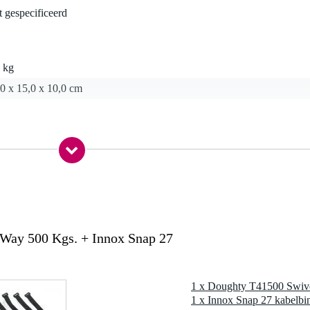
t gespecificeerd
 kg
0 x 15,0 x 10,0 cm
Way 500 Kgs. + Innox Snap 27
4 x 40 x 174
imbles voor 6-7 mm draad
1 x Doughty T41500 Swiv