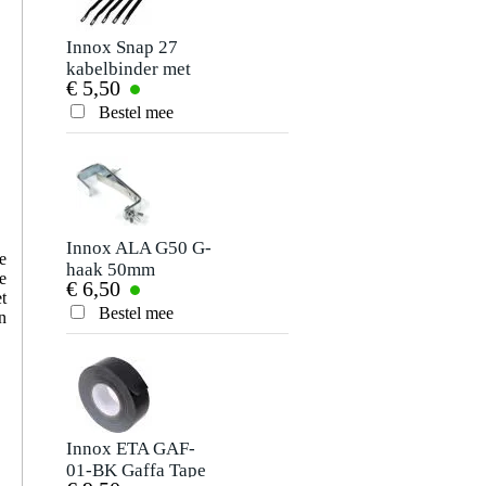
Je naam
Er zijn nog geen reviews voor dit product.
Innox Snap 27
Innox SAF-BASIC-
kabelbinder met
50S safetykabel 3.2
€ 5,50
€ 3,94
klittenband smal
mm 50 cm zilver
Je beoordeling
zwart (10 stuks)
Bestel mee
Bestel mee
Je ervaring
Innox ALA G50 G-
e
haak 50mm
e
€ 6,50
t
Bestel mee
n
Verstuur
Innox ETA GAF-
01-BK Gaffa Tape