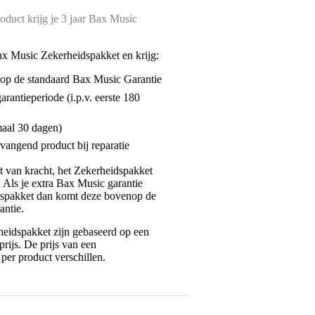
oduct krijg je 3 jaar Bax Music
ax Music Zekerheidspakket en krijg:
enop de standaard Bax Music Garantie
garantieperiode (i.p.v. eerste 180
maal 30 dagen)
vangend product bij reparatie
jft van kracht, het Zekerheidspakket
. Als je extra Bax Music garantie
dspakket dan komt deze bovenop de
antie.
eidspakket zijn gebaseerd op een
rijs. De prijs van een
per product verschillen.