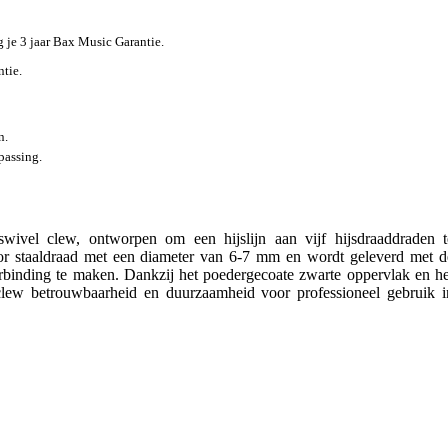
jg je 3 jaar Bax Music Garantie.
ntie.
n.
passing.
ivel clew, ontworpen om een hijslijn aan vijf hijsdraaddraden t
oor staaldraad met een diameter van 6-7 mm en wordt geleverd met d
rbinding te maken. Dankzij het poedergecoate zwarte oppervlak en he
 clew betrouwbaarheid en duurzaamheid voor professioneel gebruik i