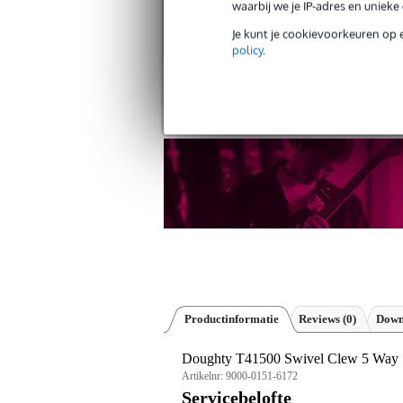
waarbij we je IP-adres en uniek
Je kunt je cookievoorkeuren op 
Gratis verzending vanaf €
policy
.
30 dagen 'niet goed geld ter
Productinformatie
Reviews
(0)
Down
Doughty T41500 Swivel Clew 5 Way 
Artikelnr:
9000-0151-6172
Servicebelofte