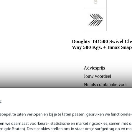
Doughty T41500 Swivel Cl
Way 500 Kgs. + Innox Snap
Adviesprijs
Jouw voordeel
Nu als combinatie voor
c
In mijn winkelwagen
oepel te laten verlopen en bij je te laten passen, gebruiken we functionele 
sen we daarnaast voorkeurs-, statistische en marketingcookies, samen met 
Productinformatie
nigde Staten). Deze cookies stellen ons in staat om je surfgedrag op en mog