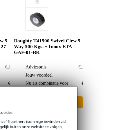
ew 5
Doughty T41500 Swivel Clew 5
 27
Way 500 Kgs. + Innox ETA
GAF-01-BK
€ 110,50
Adviesprijs
€ 114,50
€ 1,50
Jouw voordeel
€ 1,50
€ 109,-
Nu als combinatie voor
€ 113,-
In mijn winkelwagen
cookies.
onze 15 partners (sommige bevinden zich
elijk buiten onze website te volgen,