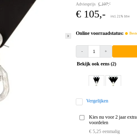
Adviesprijs
€ 107,-
€ 105,-
incl. 21% btw
Online voorraadstatus:
Best
-
+
Bekijk ook eens (2)
Vergelijken
Kies nu voor 2 jaar extr
voordelen
€ 5,25 eenmalig