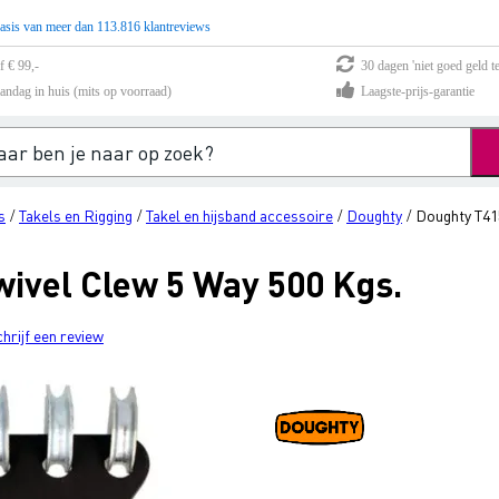
asis van meer dan 113.816 klantreviews
f € 99,-
30 dagen 'niet goed geld te
andag in huis (mits op voorraad)
Laagste-prijs-garantie
s
Takels en Rigging
Takel en hijsband accessoire
Doughty
Doughty T41
/
/
/
/
ivel Clew 5 Way 500 Kgs.
chrijf een review