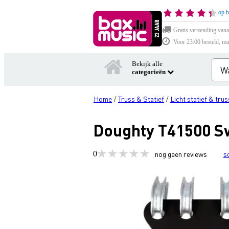
op b
Gratis verzending vana
Voor 23:00 besteld, ma
Bekijk alle
categorieën
Home
Truss & Statief
Licht statief & trus
/
/
Doughty T41500 Sw
0
nog geen reviews
s