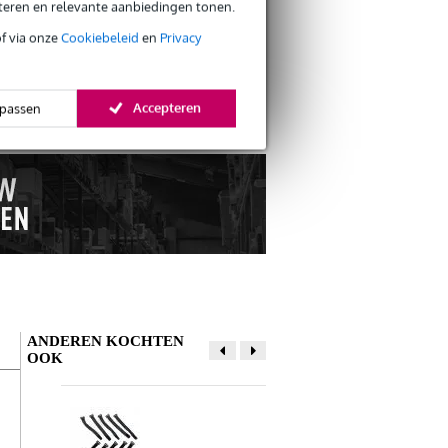
eteren en relevante aanbiedingen tonen.
of via onze
Cookiebeleid
en
Privacy
s retourneren
s CO2-neutrale verzending
Accepteren
passen
ANDEREN KOCHTEN
OOK
Schrijf zelf een review