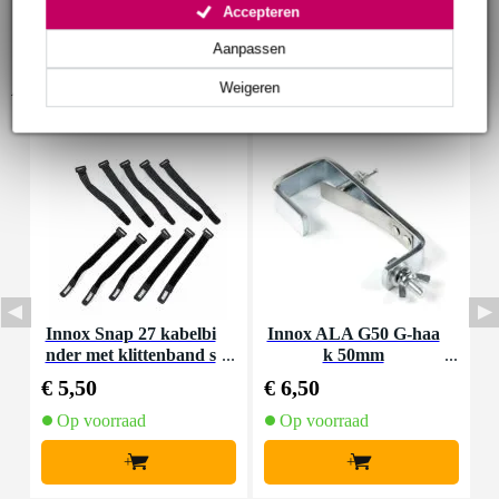
Accepteren
Aanpassen
Accessoires (7)
Weigeren
Innox Snap 27 kabelbi
Innox ALA G50 G-haa
nder met klittenband s
k 50mm
K
mal zwart (10 stuks)
€ 5,50
€ 6,50
€
Op voorraad
Op voorraad
+
+