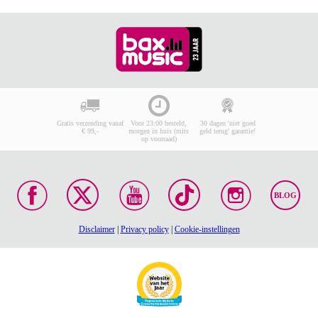
Gratis verzending vanaf
Voor 23:00 besteld,
30 dagen 'niet goed
€ 99,-
morgen in huis (mits
geld terug' garantie!
op voorraad)
BLOG
Disclaimer
|
Privacy policy
|
Cookie-instellingen