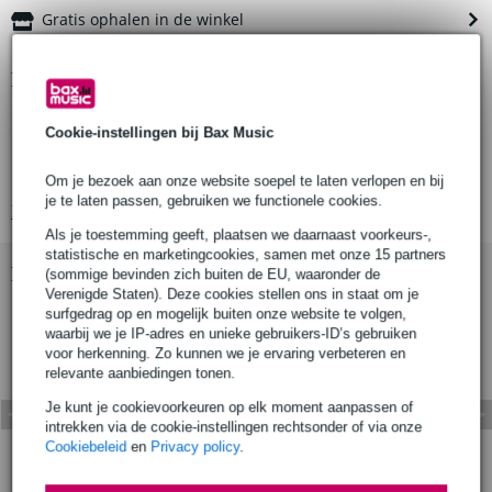
Gratis ophalen in de winkel
Productinformatie
aantal producten: 1 stuks
Cookie-instellingen bij Bax Music
materiaal: mild steel
finish: zinc plated
Om je bezoek aan onze website soepel te laten verlopen en bij
je te laten passen, gebruiken we functionele cookies.
Bekijk alle productspecificaties
Als je toestemming geeft, plaatsen we daarnaast voorkeurs-,
statistische en marketingcookies, samen met onze 15 partners
Bekijk ook eens (4)
(sommige bevinden zich buiten de EU, waaronder de
Verenigde Staten). Deze cookies stellen ons in staat om je
surfgedrag op en mogelijk buiten onze website te volgen,
waarbij we je IP-adres en unieke gebruikers-ID’s gebruiken
voor herkenning. Zo kunnen we je ervaring verbeteren en
relevante aanbiedingen tonen.
Je kunt je cookievoorkeuren op elk moment aanpassen of
intrekken via de cookie-instellingen rechtsonder of via onze
Cookiebeleid
en
Privacy policy
.