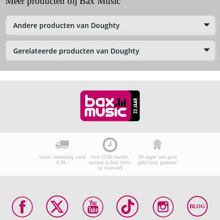
Meer producten bij Bax Music
Andere producten van Doughty
Gerelateerde producten van Doughty
Gratis verzending vanaf
Voor 23:00 besteld,
30 dagen 'niet goed
€ 99,-
morgen in huis (mits
geld terug' garantie!
op voorraad)
BLOG