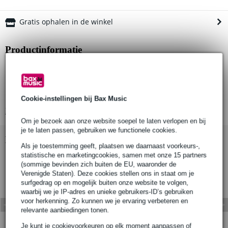
Gratis ophalen in de winkel
Productinformatie
lifting chain van 7 mm G80 staal
korte gelaste schakels
per meter verkrijgbaar: T28000
Cookie-instellingen bij Bax Music
Bekijk alle productspecificaties
Om je bezoek aan onze website soepel te laten verlopen en bij
je te laten passen, gebruiken we functionele cookies.
Bekijk ook eens (1)
Als je toestemming geeft, plaatsen we daarnaast voorkeurs-,
statistische en marketingcookies, samen met onze 15 partners
(sommige bevinden zich buiten de EU, waaronder de
Verenigde Staten). Deze cookies stellen ons in staat om je
surfgedrag op en mogelijk buiten onze website te volgen,
waarbij we je IP-adres en unieke gebruikers-ID’s gebruiken
voor herkenning. Zo kunnen we je ervaring verbeteren en
relevante aanbiedingen tonen.
Je kunt je cookievoorkeuren op elk moment aanpassen of