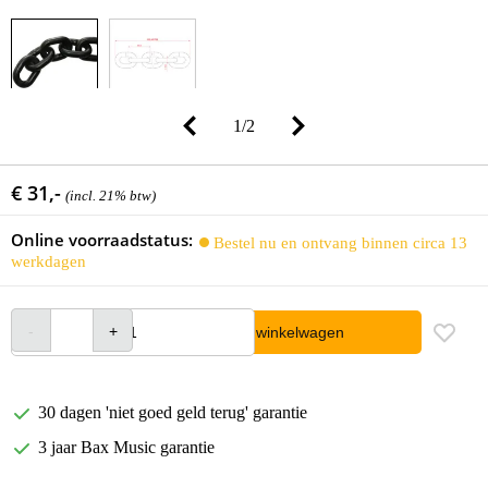
1
/
2
€ 31,-
(incl. 21% btw)
Online voorraadstatus:
Bestel nu en ontvang binnen circa 13
werkdagen
In winkelwagen
30 dagen 'niet goed geld terug' garantie
3 jaar Bax Music garantie