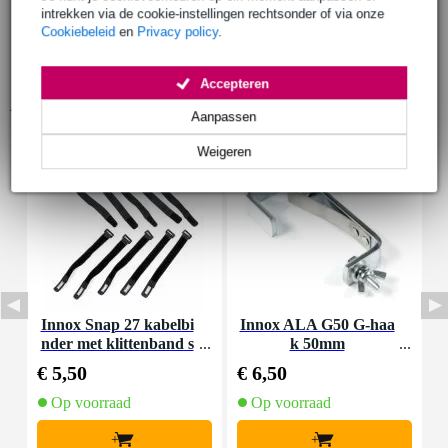
intrekken via de cookie-instellingen rechtsonder of via onze
Cookiebeleid
en
Privacy policy
.
Accepteren
Accessoires (7)
Aanpassen
Weigeren
Innox Snap 27 kabelbi
Innox ALA G50 G-haa
nder met klittenband s
k 50mm
K
mal zwart (10 stuks)
€ 5,50
€ 6,50
€
Op voorraad
Op voorraad
+
+