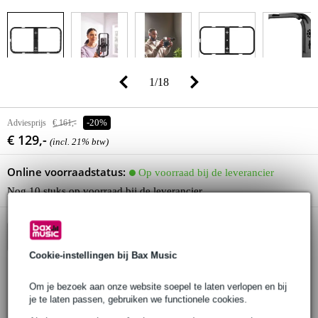
1
/
18
Adviesprijs
€ 161,-
-20%
€ 129,-
(incl. 21% btw)
Online voorraadstatus:
Op voorraad bij de leverancier
Nog 10 stuks op voorraad bij de leverancier
In winkelwagen
Cookie-instellingen bij Bax Music
Om je bezoek aan onze website soepel te laten verlopen en bij
Bestel voor 23:00 = over circa 3 werkdagen in huis
je te laten passen, gebruiken we functionele cookies.
30 dagen 'niet goed geld terug' garantie