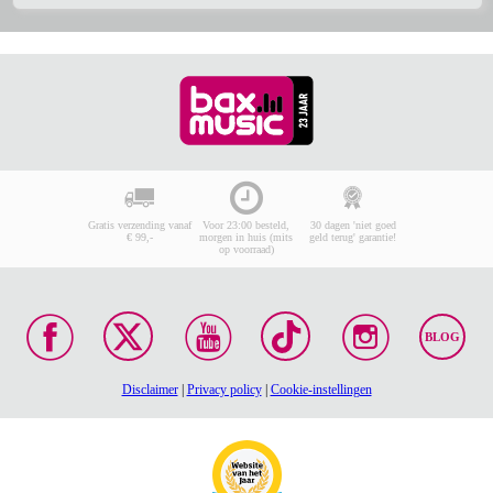
Gratis verzending vanaf
Voor 23:00 besteld,
30 dagen 'niet goed
€ 99,-
morgen in huis (mits
geld terug' garantie!
op voorraad)
BLOG
Disclaimer
|
Privacy policy
|
Cookie-instellingen