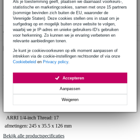
Als je toestemming geeft, plaatsen we daarnaast voorkeurs-,
statistische en marketingcookies, samen met onze 15 partners
3 jaar Bax Music garantie
(sommige bevinden zich buiten de EU, waaronder de
Verenigde Staten). Deze cookies stellen ons in staat om je
surfgedrag op en mogelijk buiten onze website te volgen,
waarbij we je IP-adres en unieke gebruikers-ID’s gebruiken
Gratis ophalen in de winkel
voor herkenning. Zo kunnen we je ervaring verbeteren en
relevante aanbiedingen tonen.
Kies nu voor 2 jaar extra Bax Music garantie en meer
Je kunt je cookievoorkeuren op elk moment aanpassen of
voordelen
intrekken via de cookie-instellingen rechtsonder of via onze
€ 6,45 eenmalig
Cookiebeleid
en
Privacy policy
.
Productinformatie
Accepteren
telefoonhouder
Aanpassen
montagemogelijkheden:
Weigeren
Cold Shoe Mounts: 5
Standaard 1/4-inch Thread: 14
ARRI 1/4-inch Thread: 17
afmetingen: 245 x 35.5 x 126 mm
Bekijk alle productspecificaties