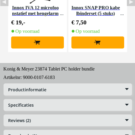
Innox IVA 12 microfoo
Innox SNAP PRO kabe
I
nstatief met hengelarm
lbinderset (5 stuks)
€ 19,-
€ 7,50
€
Op voorraad
Op voorraad
+
+
Konig & Meyer 23874 Tablet PC holder bundle
Artikelnr:
9000-0107-6183
Productinformatie
Specificaties
Reviews (2)