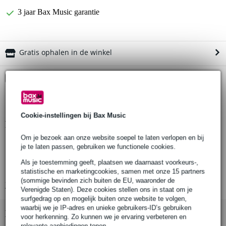
3 jaar Bax Music garantie
Gratis ophalen in de winkel
Kies nu voor 2 jaar extra Bax Music garantie en meer
voordelen
€ 6,05 eenmalig
Cookie-instellingen bij Bax Music
Productinformatie
Om je bezoek aan onze website soepel te laten verlopen en bij
König & Meyer Tablet PC Holder Bundle
je te laten passen, gebruiken we functionele cookies.
hellingshoek: -90° to 85°
Als je toestemming geeft, plaatsen we daarnaast voorkeurs-,
klembereik: tot maximaal 85 mm
statistische en marketingcookies, samen met onze 15 partners
(sommige bevinden zich buiten de EU, waaronder de
Bekijk alle productspecificaties
Verenigde Staten). Deze cookies stellen ons in staat om je
surfgedrag op en mogelijk buiten onze website te volgen,
waarbij we je IP-adres en unieke gebruikers-ID’s gebruiken
Bekijk ook eens (1)
voor herkenning. Zo kunnen we je ervaring verbeteren en
relevante aanbiedingen tonen.