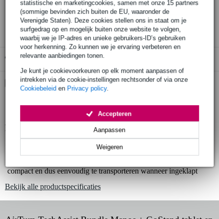
statistische en marketingcookies, samen met onze 15 partners
30 dagen 'niet goed geld terug' garantie
(sommige bevinden zich buiten de EU, waaronder de
3 jaar Bax Music garantie
Verenigde Staten). Deze cookies stellen ons in staat om je
surfgedrag op en mogelijk buiten onze website te volgen,
waarbij we je IP-adres en unieke gebruikers-ID’s gebruiken
voor herkenning. Zo kunnen we je ervaring verbeteren en
relevante aanbiedingen tonen.
Gratis ophalen in de winkel
Je kunt je cookievoorkeuren op elk moment aanpassen of
intrekken via de cookie-instellingen rechtsonder of via onze
Kies nu voor 2 jaar extra Bax Music garantie en meer
Cookiebeleid
en
Privacy policy
.
voordelen
€ 5,45 eenmalig
Accepteren
Productinformatie
Aanpassen
smartphone- en tablet-houder
Weigeren
360° rotatie mogelijk en van alle zijden goed te bekijken
compact en dus eenvoudig te transporteren wanneer ingeklapt
Bekijk alle productspecificaties