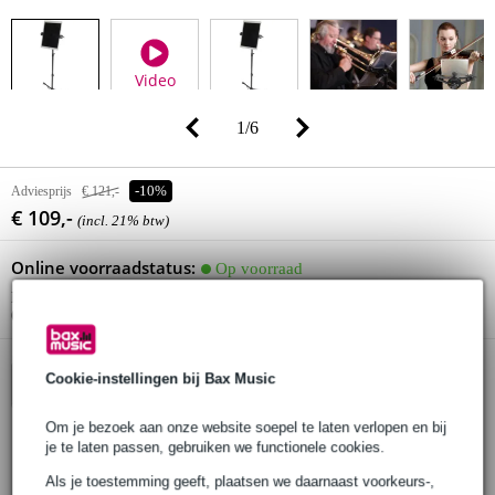
Video
1
/
6
Adviesprijs
€ 121,-
-10%
€ 109,-
(incl. 21% btw)
Online voorraadstatus:
Op voorraad
Nog 1 stuk op voorraad in ons magazijn
(en nog 20 stuks op voorraad bij de leverancier)
Cookie-instellingen bij Bax Music
In winkelwagen
Om je bezoek aan onze website soepel te laten verlopen en bij
je te laten passen, gebruiken we functionele cookies.
Bestel voor 23:00 = morgen in huis (gratis)
Als je toestemming geeft, plaatsen we daarnaast voorkeurs-,