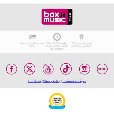
Gratis verzending vanaf
Voor 23:00 besteld,
30 dagen 'niet goed
€ 99,-
morgen in huis (mits
geld terug' garantie!
op voorraad)
BLOG
Disclaimer
|
Privacy policy
|
Cookie-instellingen