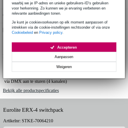
waarbij we je IP-adres en unieke gebruikers-ID’s gebruiken
voor herkenning. Zo kunnen we je ervaring verbeteren en
relevante aanbiedingen tonen.
Gratis ophalen in de winkel
Je kunt je cookievoorkeuren op elk moment aanpassen of
intrekken via de cookie-instellingen rechtsonder of via onze
Kies nu voor 2 jaar extra Bax Music garantie en meer
Cookiebeleid
en
Privacy policy
.
voordelen
€ 5,55 eenmalig
Accepteren
Productinformatie
Aanpassen
robuuste switchpack in een compacte behuizing
Weigeren
4 230V uitgangen
via DMX aan te sturen (4 kanalen)
Bekijk alle productspecificaties
Eurolite ERX-4 switchpack
Artikelnr:
STKE-70064210