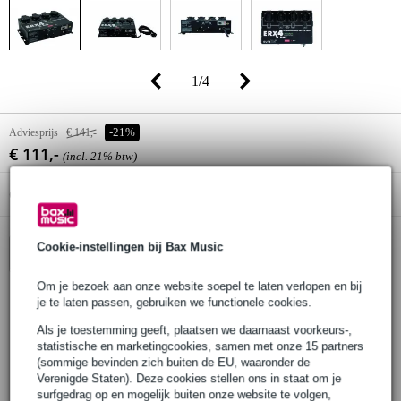
1
/
4
Adviesprijs
€ 141,-
-21%
€ 111,-
(incl. 21% btw)
Online voorraadstatus:
Op voorraad bij de leverancier
Cookie-instellingen bij Bax Music
In winkelwagen
Om je bezoek aan onze website soepel te laten verlopen en bij
je te laten passen, gebruiken we functionele cookies.
Bestel voor 23:00 = over circa 3 werkdagen in huis
Als je toestemming geeft, plaatsen we daarnaast voorkeurs-,
statistische en marketingcookies, samen met onze 15 partners
30 dagen 'niet goed geld terug' garantie
(sommige bevinden zich buiten de EU, waaronder de
3 jaar Bax Music garantie
Verenigde Staten). Deze cookies stellen ons in staat om je
surfgedrag op en mogelijk buiten onze website te volgen,