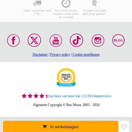
Gratis verzending vanaf
Voor 23:00 besteld,
30 dagen 'niet goed
€ 99,-
morgen in huis (mits
geld terug' garantie!
op voorraad)
BLOG
Disclaimer
|
Privacy policy
|
Cookie-instellingen
op basis van meer dan 113.816 klantreviews
Algemene Copyright © Bax Music 2003 - 2026
In winkelwagen