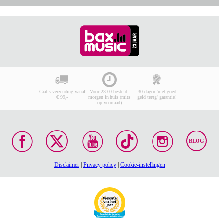
Gratis verzending vanaf
Voor 23:00 besteld,
30 dagen 'niet goed
€ 99,-
morgen in huis (mits
geld terug' garantie!
op voorraad)
BLOG
Disclaimer
|
Privacy policy
|
Cookie-instellingen