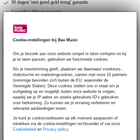
30 dagen 'niet goed geld terug' garantie
3 jaar Bax Music garantie
Gratis ophalen in de winkel
Cookie-instellingen bij Bax Music
Kies nu voor 2 jaar extra Bax Music garantie en meer
Om je bezoek aan onze website soepel te laten verlopen en bij
voordelen
je te laten passen, gebruiken we functionele cookies.
€ 6,05 eenmalig
Als je toestemming geeft, plaatsen we daarnaast voorkeurs-,
statistische en marketingcookies, samen met onze 15 partners
(sommige bevinden zich buiten de EU, waaronder de
Productinformatie
Verenigde Staten). Deze cookies stellen ons in staat om je
surfgedrag op en mogelijk buiten onze website te volgen,
zeer krachtige 1500W stroboscoop
waarbij we je IP-adres en unieke gebruikers-ID’s gebruiken
produceert fel witte pulserende flitsen
voor herkenning. Zo kunnen we je ervaring verbeteren en
relevante aanbiedingen tonen.
hoogkwalitatieve reflectortechniek
Je kunt je cookievoorkeuren op elk moment aanpassen of
Bekijk alle productspecificaties
intrekken via de cookie-instellingen rechtsonder of via onze
Cookiebeleid
en
Privacy policy
.
Accessoires (1)