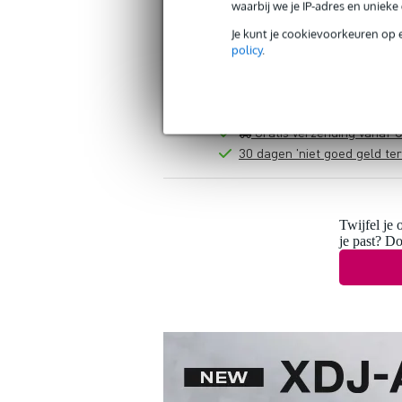
waarbij we je IP-adres en uniek
Je kunt je cookievoorkeuren op 
policy
.
Gratis verzending vanaf €
30 dagen 'niet goed geld ter
Twijfel je 
je past? D