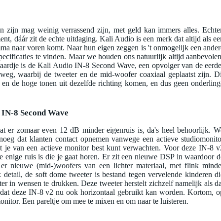
n zijn mag weinig verrassend zijn, met geld kan immers alles. Echter
nt, dáár zit de echte uitdaging. Kali Audio is een merk dat altijd als ee
emma naar voren komt. Naar hun eigen zeggen is 't onmogelijk een ander
pecificaties te vinden. Maar we houden ons natuurlijk altijd aanbevolen
epaardje is de Kali Audio IN-8 Second Wave, een opvolger van de eerde
eweg, waarbij de tweeter en de mid-woofer coaxiaal geplaatst zijn. Di
 en de hoge tonen uit dezelfde richting komen, en dus geen onderling
o IN-8 Second Wave
t er zomaar even 12 dB minder eigenruis is, da's heel behoorlijk. W
noeg dat klanten contact opnemen vanwege een actieve studiomonito
dat je van een actieve monitor best kunt verwachten. Voor deze IN-8 v
 de enige ruis is die je gaat horen. Er zit een nieuwe DSP in waardoor d
er nieuwe (mid-)woofers van een lichter materiaal, met flink minde
k detail, de soft dome tweeter is bestand tegen vervelende kinderen di
er in wensen te drukken. Deze tweeter herstelt zichzelf namelijk als da
s dat deze IN-8 v2 nu ook horizontaal gebruikt kan worden. Kortom, o
onitor. Een pareltje om mee te mixen en om naar te luisteren.