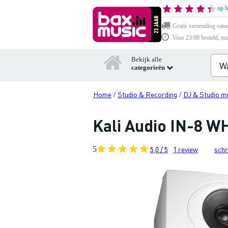
op b
Gratis verzending vana
Voor 23:00 besteld, mo
Bekijk alle
categorieën
Home
Studio & Recording
DJ & Studio m
/
/
Kali Audio IN-8 W
5
5,0 / 5
1
review
schr