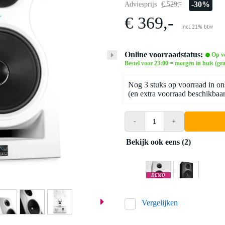
-30%
Adviesprijs
€ 529,-
€ 369,-
incl. 21% btw
Online voorraadstatus:
Op v
Bestel voor 23:00 = morgen in huis (gra
Nog 3 stuks op voorraad in on
(en extra voorraad beschikbaar 
-
+
Bekijk ook eens (2)
DEMO
Apeldoorn
Vergelijken