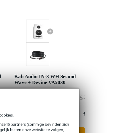
+
d
Kali Audio IN-8 WH Second
Wave + Devine VA5030
€ 372,50
Adviesprijs
€ 373,50
€ 0,50
Jouw voordeel
€ 0,50
€ 372,-
Nu als combinatie voor
€ 373,-
cookies.
onze 15 partners (sommige bevinden zich
elijk buiten onze website te volgen,