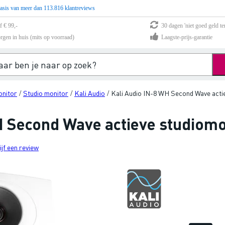
asis van meer dan 113.816 klantreviews
f € 99,-
30 dagen 'niet goed geld te
rgen in huis (mits op voorraad)
Laagste-prijs-garantie
onitor
Studio monitor
Kali Audio
Kali Audio IN-8 WH Second Wave actie
/
/
/
H Second Wave actieve studiomon
ijf een review