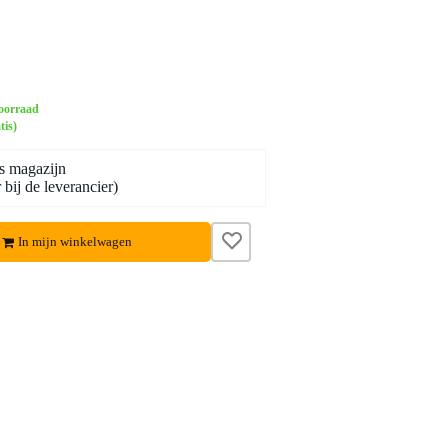
oorraad
tis)
s magazijn
bij de leverancier)
In mijn winkelwagen