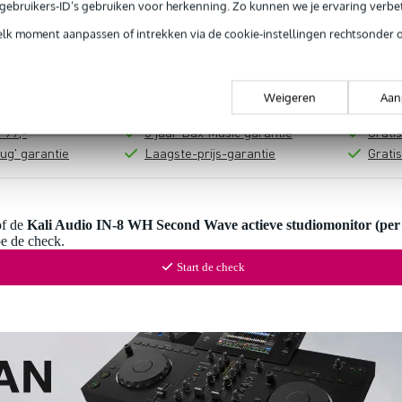
In mijn winkelwagen
e gebruikers-ID’s gebruiken voor herkenning. Zo kunnen we je ervaring verb
elk moment aanpassen of intrekken via de cookie-instellingen rechtsonder 
Productinformatie
Weigeren
Aan
 99,-
3 jaar Bax Music garantie
Grati
ug' garantie
Laagste-prijs-garantie
Grati
of de
Kali Audio IN-8 WH Second Wave actieve studiomonitor (per 
oe de check.
Start de check