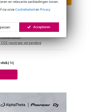
In mijn winkelwagen
eteren en relevante aanbiedingen tonen.
of via onze
Cookiebeleid
en
Privacy
Accepteren
passen
s retourneren
s CO2-neutrale verzending
stuk)
bij