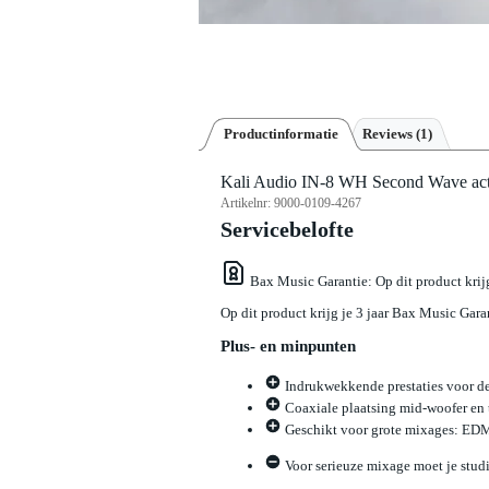
Productinformatie
Reviews
(1)
Kali Audio IN-8 WH Second Wave actie
Artikelnr:
9000-0109-4267
Servicebelofte
Bax Music Garantie
: Op dit product kri
Op dit product krijg je 3 jaar Bax Music Gara
Plus- en minpunten
Indrukwekkende prestaties voor dez
Coaxiale plaatsing mid-woofer en t
Geschikt voor grote mixages: EDM, 
Voor serieuze mixage moet je studi