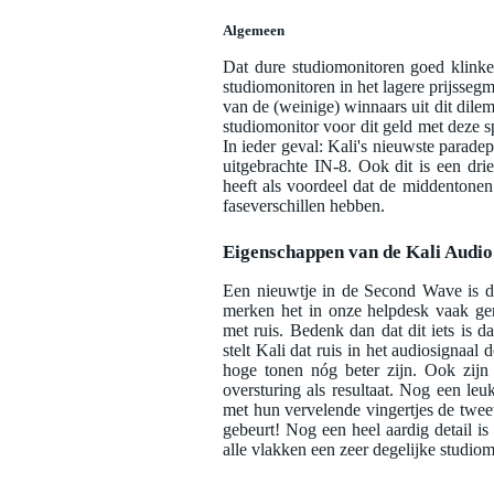
Algemeen
Dat dure studiomonitoren goed klinke
studiomonitoren in het lagere prijssegme
van de (weinige) winnaars uit dit dil
studiomonitor voor dit geld met deze s
In ieder geval: Kali's nieuwste parad
uitgebrachte IN-8. Ook dit is een dri
heeft als voordeel dat de middentonen
faseverschillen hebben.
Eigenschappen van de Kali Audi
Een nieuwtje in de Second Wave is da
merken het in onze helpdesk vaak ge
met ruis. Bedenk dan dat dit iets is 
stelt Kali dat ruis in het audiosignaal
hoge tonen nóg beter zijn. Ook zijn 
oversturing als resultaat. Nog een leu
met hun vervelende vingertjes de tweet
gebeurt! Nog een heel aardig detail i
alle vlakken een zeer degelijke studiom