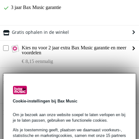
3 jaar Bax Music garantie
Gratis ophalen in de winkel
Kies nu voor 2 jaar extra Bax Music garantie en meer
voordelen
€ 8,15 eenmalig
Yamaha HS5 Limited Edition Grey actieve
Twijfel je of de
studiomonitor (per stuk)
bij je past? Doe de check.
Start de check
Cookie-instellingen bij Bax Music
Productinformatie
Om je bezoek aan onze website soepel te laten verlopen en bij
je te laten passen, gebruiken we functionele cookies.
Yamaha HS5 LImited Edition Grey
Als je toestemming geeft, plaatsen we daarnaast voorkeurs-,
Actieve monitor
statistische en marketingcookies, samen met onze 15 partners