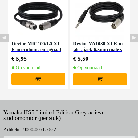
Devine MIC100/1.5 XL
Devine VA1030 XLR m
D
R microfoon- en signaal
ale - jack 6.3mm male s
k
kabel 1.5 meter
tereo 3 meter
€ 5,95
€ 5,50
€
Op voorraad
Op voorraad
+
+
Yamaha HS5 Limited Edition Grey actieve
studiomonitor (per stuk)
Artikelnr:
9000-0051-7622