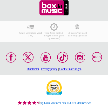
Gratis verzending vanaf
Voor 23:00 besteld,
30 dagen 'niet goed
€ 99,-
morgen in huis (mits
geld terug' garantie!
op voorraad)
BLOG
Disclaimer
|
Privacy policy
|
Cookie-instellingen
op basis van meer dan 113.816 klantreviews