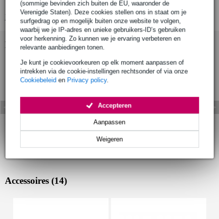
vermogen: 70 Watt (45 LF / 25 HF)
(sommige bevinden zich buiten de EU, waaronder de
Verenigde Staten). Deze cookies stellen ons in staat om je
Bekijk alle productspecificaties
surfgedrag op en mogelijk buiten onze website te volgen,
waarbij we je IP-adres en unieke gebruikers-ID’s gebruiken
voor herkenning. Zo kunnen we je ervaring verbeteren en
Bekijk ook eens (9)
relevante aanbiedingen tonen.
Je kunt je cookievoorkeuren op elk moment aanpassen of
intrekken via de cookie-instellingen rechtsonder of via onze
Cookiebeleid
en
Privacy policy
.
Accepteren
Aanpassen
Weigeren
Accessoires (14)